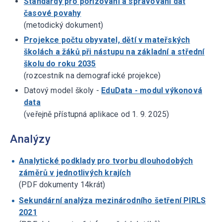
Standardy pro pořizování a spravování dat
časové povahy
(metodický dokument)
Projekce počtu obyvatel, dětí v mateřských
školách a žáků při nástupu na základní a střední
školu do roku 2035
(rozcestník na demografické projekce)
Datový model školy -
EduData - modul výkonová
data
(veřejně přístupná aplikace od 1. 9. 2025)
Analýzy
Analytické podklady pro tvorbu dlouhodobých
záměrů v jednotlivých krajích
(PDF dokumenty 14krát)
Sekundární analýza mezinárodního šetření PIRLS
2021