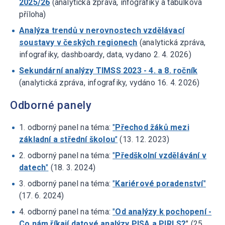
2025/26
(analytická zpráva, infografiky a tabulková
příloha)
Analýza trendů v nerovnostech vzdělávací
soustavy v českých regionech
(analytická zpráva,
infografiky, dashboardy, data, vydano 2. 4. 2026)
Sekundární analýzy TIMSS 2023 - 4. a 8. ročník
(analytická zpráva, infografiky, vydáno 16. 4. 2026)
Odborné panely
1. odborný panel na téma:
"
Přechod žáků mezi
základní a střední školou
"
(13. 12. 2023)
2. odborný panel na téma:
"
Předškolní vzdělávání v
datech
"
(18. 3. 2024)
3. odborný panel na téma:
"
Kariérové poradenství
"
(17. 6. 2024)
4. odborný panel na téma:
"
Od analýzy k pochopení -
Co nám říkají datové analýzy PISA a PIRLS?
" (25.