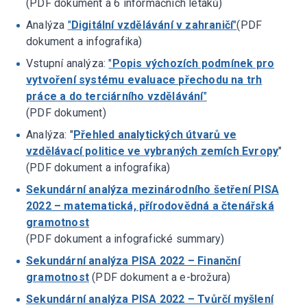
(PDF dokument a 6 informačních letáků)
Analýza
"
Digitální vzdělávání v zahraničí
"
(PDF
dokument a infografika)
Vstupní analýza:
"
Popis výchozích podmínek pro
vytvoření systému evaluace přechodu na trh
práce a do terciárního vzdělávání
"
(PDF dokument)
Analýza: "
Přehled analytických útvarů ve
vzdělávací politice ve vybraných zemích Evropy
"
(PDF dokument a infografika)
Sekundární analýza mezinárodního šetření PISA
2022 – matematická, přírodovědná a čtenářská
gramotnost
(PDF dokument a infografické summary)
Sekundární analýza PISA 2022 – Finanční
gramotnost
(PDF dokument a e-brožura)
Sekundární analýza PISA 2022 – Tvůrčí myšlení