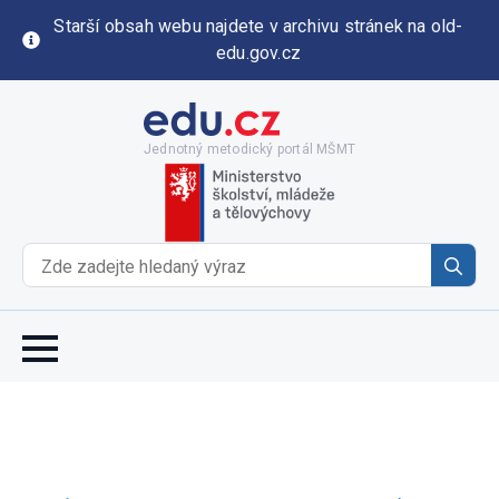
Starší obsah webu najdete v archivu stránek na old-
edu.gov.cz
Jednotný metodický portál MŠMT
Se
for