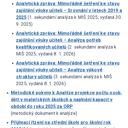
Analytická zpráva: Mimořádné šetření ke stavu
zajištění výuky učiteli – Srovnání v letech 2019 a
2025
(1. sekundární analýza k MIŠ 2025; vydaná 30.
9. 2025)
Analytická zpráva: Mimořádné šetření ke stavu
zajištění výuky učiteli – Analýza potřeb
kvalifikovaných učitelů
(2. sekundární analýza k
MIŠ 2025; vydaná 8. 1. 2026)
Analytická zpráva: Mimořádné šetření ke stavu
zajištění výuky učiteli – Analýza věkové
struktury učitelů
(3. sekundární analýza k MIŠ
2025; vydaná 8. 1. 2026)
Metodické pokyny k Analýze projekce počtu osob,
dětí v mateřských školách a naplnění kapacit v
období do roku 2035 za ORP
(metodický dokument k analýze)
Přijímací řízení na střední školy pro školní rok