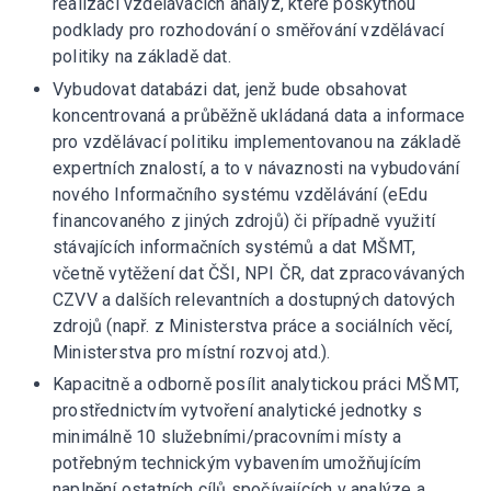
realizaci vzdělávacích analýz, které poskytnou
podklady pro rozhodování o směřování vzdělávací
politiky na základě dat.
Vybudovat databázi dat, jenž bude obsahovat
koncentrovaná a průběžně ukládaná data a informace
pro vzdělávací politiku implementovanou na základě
expertních znalostí, a to v návaznosti na vybudování
nového Informačního systému vzdělávání (eEdu
financovaného z jiných zdrojů) či případně využití
stávajících informačních systémů a dat MŠMT,
včetně vytěžení dat ČŠI, NPI ČR, dat zpracovávaných
CZVV a dalších relevantních a dostupných datových
zdrojů (např. z Ministerstva práce a sociálních věcí,
Ministerstva pro místní rozvoj atd.).
Kapacitně a odborně posílit analytickou práci MŠMT,
prostřednictvím vytvoření analytické jednotky s
minimálně 10 služebními/pracovními místy a
potřebným technickým vybavením umožňujícím
naplnění ostatních cílů spočívajících v analýze a