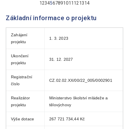
1
2
3
4
5
6
7
8
9
10
11
12
13
14
Základní informace o projektu
Zahájení
1. 3. 2023
projektu
Ukončení
31. 12. 2027
projektu
Registrační
CZ.02.02.XX/00/22_005/0002901
číslo
Realizátor
Ministerstvo školství mládeže a
projektu
tělovýchovy
Výše dotace
267 721 734,44 Kč