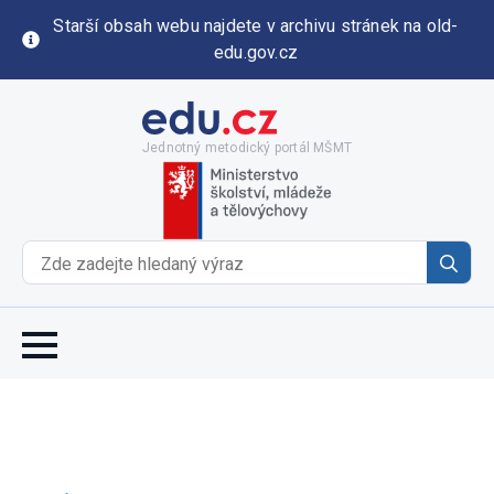
Starší obsah webu najdete v archivu stránek na old-
edu.gov.cz
Jednotný metodický portál MŠMT
Se
for