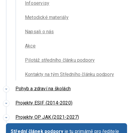
Infoservisy
Metodické materiály
Napsali o nás
Akce
Pilotáž středního článku podpory
Kontakty na tým Středního článku podpory
Pohyb a zdraví na školách
Projekty ESIF (2014-2020)
Projekty OP JAK (2021-2027)
Střední článek podpory
je tu primárně pro ředitele