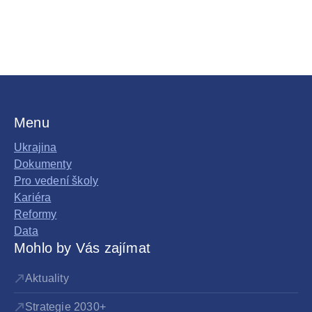
Menu
Ukrajina
Dokumenty
Pro vedení školy
Kariéra
Reformy
Data
Mohlo by Vás zajímat
Aktuality
Strategie 2030+