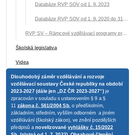
Databáze RVP SOV od 1. 9. 2023
Databáze RVP SOV od 1. 9. 2020 do 31. 8. 2023
RVP SV – Rámcové vzdělávací programy pro speciální vzdělávání
Školská legislativa
Videa
Dlouhodobý záměr vzdělávání a rozvoje
vzdělávací soustavy České republiky na období
2023-2027
(dále jen ,,DZ ČR 2023-2027“)
je
zpracován v souladu s ustanovením § 9 a §
11
zákona č. 561/2004 Sb.
o předškolním,
základním, středním, vyšším odborném a jiném
vzdělávání (školský zákon), ve znění pozdějších
předpisů a
novelizované
vyhlášky č. 15/2022
Sb.
(platná od 1. 7. 2022). Obsahové členění