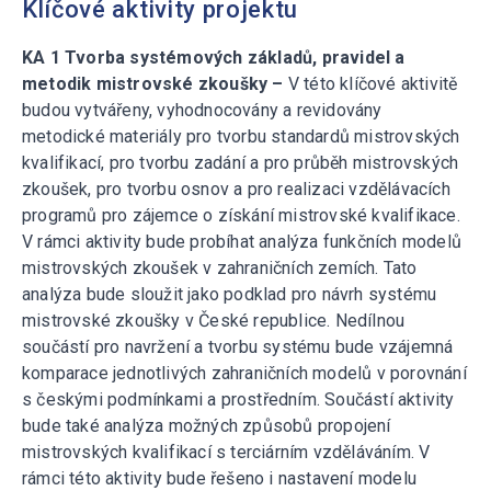
Klíčové aktivity projektu
KA 1 Tvorba systémových základů, pravidel a
metodik mistrovské zkoušky –
V této klíčové aktivitě
budou vytvářeny, vyhodnocovány a revidovány
metodické materiály pro tvorbu standardů mistrovských
kvalifikací, pro tvorbu zadání a pro průběh mistrovských
zkoušek, pro tvorbu osnov a pro realizaci vzdělávacích
programů pro zájemce o získání mistrovské kvalifikace.
V rámci aktivity bude probíhat analýza funkčních modelů
mistrovských zkoušek v zahraničních zemích. Tato
analýza bude sloužit jako podklad pro návrh systému
mistrovské zkoušky v České republice. Nedílnou
součástí pro navržení a tvorbu systému bude vzájemná
komparace jednotlivých zahraničních modelů v porovnání
s českými podmínkami a prostředním. Součástí aktivity
bude také analýza možných způsobů propojení
mistrovských kvalifikací s terciárním vzděláváním. V
rámci této aktivity bude řešeno i nastavení modelu