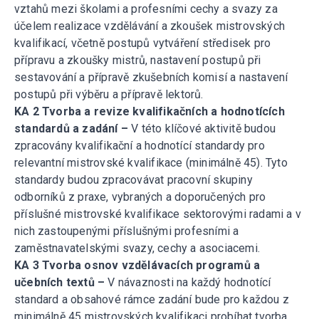
vztahů mezi školami a profesními cechy a svazy za
účelem realizace vzdělávání a zkoušek mistrovských
kvalifikací, včetně postupů vytváření středisek pro
přípravu a zkoušky mistrů, nastavení postupů při
sestavování a přípravě zkušebních komisí a nastavení
postupů při výběru a přípravě lektorů.
KA 2 Tvorba a revize kvalifikačních a hodnotících
standardů a zadání –
V této klíčové aktivitě budou
zpracovány kvalifikační a hodnotící standardy pro
relevantní mistrovské kvalifikace (minimálně 45). Tyto
standardy budou zpracovávat pracovní skupiny
odborníků z praxe, vybraných a doporučených pro
příslušné mistrovské kvalifikace sektorovými radami a v
nich zastoupenými příslušnými profesními a
zaměstnavatelskými svazy, cechy a asociacemi.
KA 3 Tvorba osnov vzdělávacích programů a
učebních textů –
V návaznosti na každý hodnotící
standard a obsahové rámce zadání bude pro každou z
minimálně 45 mistrovských kvalifikaci probíhat tvorba