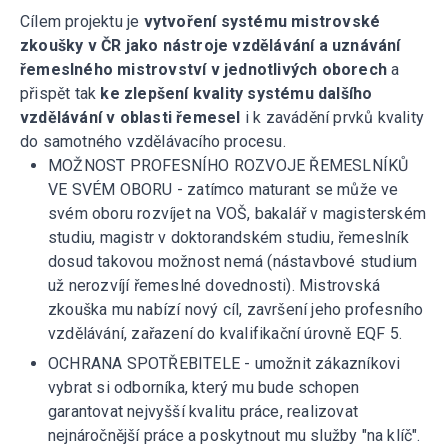
Cílem projektu je
vytvoření systému mistrovské
zkoušky v ČR jako nástroje vzdělávání a uznávání
řemeslného mistrovství v jednotlivých oborech
a
přispět tak
ke zlepšení kvality systému dalšího
vzdělávání
v oblasti řemesel
i k zavádění prvků kvality
do samotného vzdělávacího procesu.
MOŽNOST PROFESNÍHO ROZVOJE ŘEMESLNÍKŮ
VE SVÉM OBORU - zatímco maturant se může ve
svém oboru rozvíjet na VOŠ, bakalář v magisterském
studiu, magistr v doktorandském studiu, řemeslník
dosud takovou možnost nemá (nástavbové studium
už nerozvíjí řemeslné dovednosti). Mistrovská
zkouška mu nabízí nový cíl, završení jeho profesního
vzdělávání, zařazení do kvalifikační úrovně EQF 5.
OCHRANA SPOTŘEBITELE - umožnit zákazníkovi
vybrat si odborníka, který mu bude schopen
garantovat nejvyšší kvalitu práce, realizovat
nejnáročnější práce a poskytnout mu služby "na klíč".