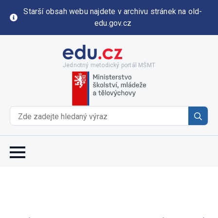
Starší obsah webu najdete v archivu stránek na old-
edu.gov.cz
Jednotný metodický portál MŠMT
Se
for