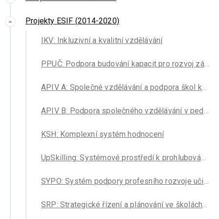
Projekty ESIF (2014-2020)
IKV: Inkluzivní a kvalitní vzdělávání
PPUČ: Podpora budování kapacit pro rozvoj základních pre/gramotností v předškolním a základním vzdělávání – Podpora práce učitelů
APIV A: Společné vzdělávání a podpora škol krok za krokem. Implementace Akčního plánu inkluzivního vzdělávání – metodická podpora
APIV B: Podpora společného vzdělávání v pedagogické praxi
KSH: Komplexní systém hodnocení
UpSkilling: Systémové prostředí k prohlubování kompetencí
SYPO: Systém podpory profesního rozvoje učitelů a ředitelů
SRP: Strategické řízení a plánování ve školách a v územích