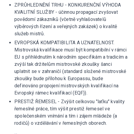
ZPRŮHLEDNĚNÍ TRHU - KONKURENČNÍ VÝHODA
KVALITNÍ SLUŽBY - účinnou propagací zvyšovat
povědomí zákazníků (včetně vyhlašovatelů
výběrových řízení a veřejných zakázek) o kvalitě
služeb mistrů.
EVROPSKÁ KOMPATIBILITA A UZNATELNOST.
Mistrovská kvalifikace musí být kompatibilní v rámci
EU s přihlédnutím k národním specifikám a tradicím a
zvýší tak držitelům mistrovské zkoušky šanci
uplatnit se v zahraničí (standard složené mistrovské
zkoušky bude přílohou k Europassu, bude
definováno propojení mistrovských kvalifikací na
Evropský rámec kvalifikací (EQF)).
PRESTIŽ ŘEMESEL - Zvýšit celkovou "laťku" kvality
řemeslné práce, tím výšit prestiž řemesel ve
společenském vnímání a tím i zájem mládeže (a
rodičů) o vzdělávání v řemeslných oborech.