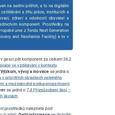
 na sedmi pilířích, a to na digitální
 vzdělávání a trhu práce, institucích a
ovaci, zdraví a odolnosti obyvatel a
řednictvím komponent. Prostředky na
vropské unie z fondu Next Generation
overy and Resilience Facility) a to v
 v gesci pět komponent za celkem 26,2
novace ve vzdělávání v kontextu
. Výzkum, vývoj a inovace
se jedná o
v prioritních oblastech veřejného
zený a mezinárodně konkurenceschopný
wer
se jedná o
7.4 Přizpůsobení škol –
ch školách
.
ní prostředků naleznete pod
 či níže).
Další informace
se dozvíte: