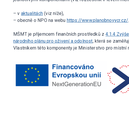
– v
aktualitách
(viz níže),
– obecně o NPO na webu
https://www.planobnovycr.cz/
MŠMT je příjemcem finančních prostředků z
4.1.4 Zvýše
národního plánu pro oživení a odolnost
, která se zaměřuj
Vlastníkem této komponenty je Ministerstvo pro místní r