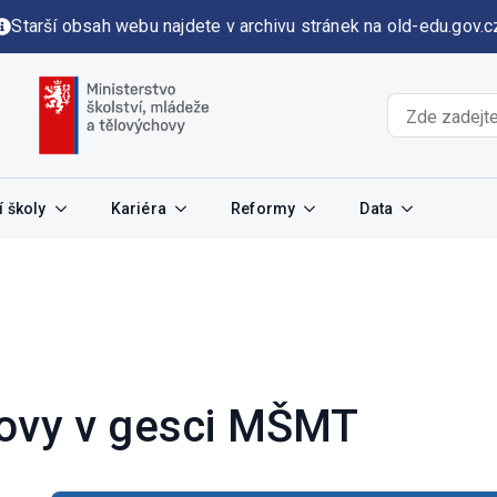
Starší obsah webu najdete v archivu stránek na old-edu.gov.c
 školy
Kariéra
Reformy
Data
novy v gesci MŠMT