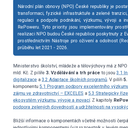
Národní plán obnovy (NPO) České republiky je postaven
transformaci, fyzické infrastruktuře a zelené tranzici,
regulaci a podpoře podnikání, výzkumu, vývoji a in
RePoweru. Tyto priority jsou implementovány prost
realizaci NPO budou České republice poskytnuty z E
prostřednictvím Nástroje pro oživení a odolnost (Rec
průběhu let 2021 - 2026.
Ministerstvo školství, mládeže a tělovýchovy má z NPO
mld. Kč. Z pilíře
3. Vzdělávání a trh práce
to jsou
3.1 I
digitalizace
a
3.2 Adaptace školních programů
. V pilíři
5
komponentu
5.1 Program podpory excelentního výzkumu 
zájmu ve zdravotnictví – EXCELES
a
5.3 Strategicky ří
ekosystém výzkumu, vývoje a inovací
. Z kapitoly
RePo
podpora zelených dovedností a udržitelnosti na vysoký
Bližší informace o komponentách včetně možnosti čerpá
jednotlivými komponentami (viz rozcestník v levém menu