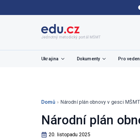
Jednotný metodický portál MŠMT
Ukrajina
Dokumenty
Pro vedení
Domů
»
Národní plán obnovy v gesci MŠMT
Národní plán ob
20. listopadu 2025