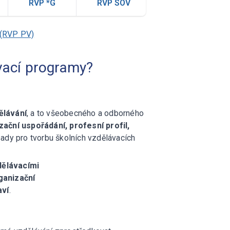
RVP *G
RVP SOV
RVP spec. vzdě
 (RVP PV)
vací programy?
ělávání
, a to všeobecného a odborného
zační uspořádání, profesní profil,
ady pro tvorbu školních vzdělávacích
dělávacími
ganizační
aví
.