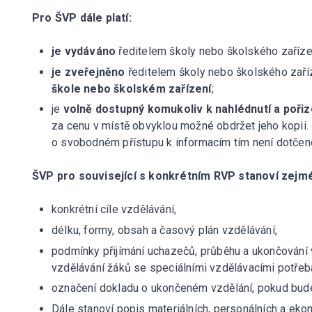
Pro ŠVP dále platí
:
je vydáváno
ředitelem školy nebo školského zaříze
je zveřejněno
ředitelem školy nebo školského zaří
škole nebo školském zařízení
;
je
volně dostupný komukoliv k nahlédnutí a pořizo
za cenu v místě obvyklou možné obdržet jeho kopii.
o svobodném přístupu k informacím tím není dotčen
ŠVP pro související s konkrétním RVP
stanoví zejm
konkrétní cíle vzdělávání,
délku, formy, obsah a časový plán vzdělávání,
podmínky přijímání uchazečů, průběhu a ukončování 
vzdělávání žáků se speciálními vzdělávacími potřeb
označení dokladu o ukončeném vzdělání, pokud bude
Dále stanoví popis materiálních, personálních a ek