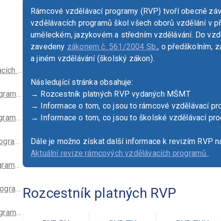
Rámcové vzdělávací programy (RVP) tvoří obecně záv
vzdělávacích programů škol všech oborů vzdělání v p
uměleckém, jazykovém a středním vzdělávání. Do vzdě
zavedeny
zákonem č. 561/2004 Sb.
, o předškolním, 
a jiném vzdělávání (školský zákon).
Aktuální revize rámcových vzdělávacích programů (RVP)
Následující stránka obsahuje:
RVP PV – Rámcový vzdělávací program pro předškolní vzdělávání
→ Rozcestník platných RVP vydaných MŠMT
→ Informace o tom, co jsou to rámcové vzdělávací p
RVP ZV – Rámcový vzdělávací program pro základní vzdělávání
→ Informace o tom, co jsou to školské vzdělávací pr
RVP ZUV – Rámcový vzdělávací program pro základní umělecké vzdělávání
Dále je možno získat další informace k revizím RVP n
Aktuální revize rámcových vzdělávacích programů.
.
RVP G* – Rámcové vzdělávací programy pro gymnázia
RVP SOV – Rámcové vzdělávací programy středního odborného vzdělávání
Rozcestník platných RVP
RVP SV – Rámcové vzdělávací programy pro speciální vzdělávání