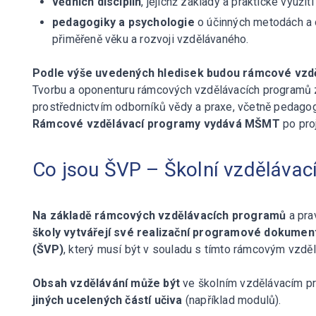
vědních disciplín
, jejichž základy a praktické využi
pedagogiky a psychologie
o účinných metodách a 
přiměřeně věku a rozvoji vzdělávaného.
Podle výše uvedených hledisek budou rámcové vzd
Tvorbu a oponenturu rámcových vzdělávacích programů za
prostřednictvím odborníků vědy a praxe, včetně pedagog
Rámcové vzdělávací programy vydává MŠMT
po pro
Co jsou ŠVP – Školní vzdělávac
Na základě rámcových vzdělávacích programů
a pra
školy vytvářejí své realizační programové dokumen
(ŠVP)
, který musí být v souladu s tímto rámcovým vzd
Obsah vzdělávání může být
ve školním vzdělávacím 
jiných ucelených částí učiva
(například modulů).