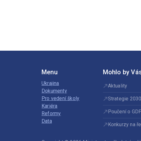
Menu
Mohlo by Vás
Ukrajina
Aktuality
Dokumenty
Pro vedení školy
Strategie 203
Kariéra
Poučení o GD
Reformy
Data
Konkurzy na ře