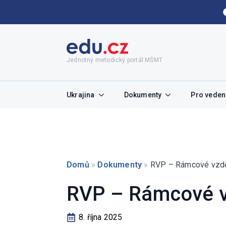
Jednotný metodický portál MŠMT
Ukrajina
Dokumenty
Pro vedení
Domů
»
Dokumenty
»
RVP – Rámcové vzdě
RVP – Rámcové v
8. října 2025