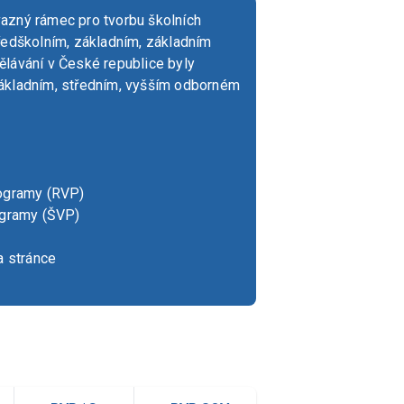
azný rámec pro tvorbu školních
ředškolním, základním, základním
lávání v České republice byly
základním, středním, vyšším odborném
rogramy (RVP)
ogramy (ŠVP)
a stránce