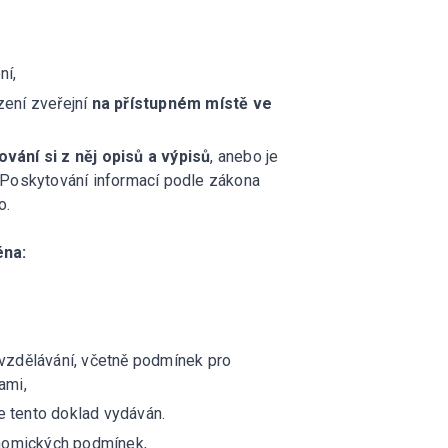
ní,
zení zveřejní
na přístupném místě ve
vání si z něj opisů a výpisů
, anebo je
 Poskytování informací podle zákona
o.
éna:
vzdělávání, včetně podmínek pro
ami,
 tento doklad vydáván.
onomických podmínek,