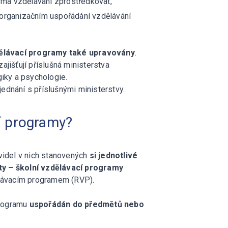
tí má vzdělávání zprostředkovat,
organizačním uspořádání vzdělávání
ělávací programy také upravovány
.
jišťují příslušná ministerstva
iky a psychologie.
jednání s příslušnými ministerstvy.
í programy?
videl v nich stanovených
si jednotlivé
ty – školní vzdělávací programy
ělávacím programem (RVP).
programu
uspořádán do předmětů nebo