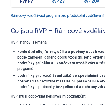
RVP PV
RVP ZV
RVP ZUV
Rámcový vzdělávací program pro předškolní vzdělávání
Co jsou RVP – Rámcové vzdělá
RVP stanoví zejména:
konkrétní cíle, formy, délku a povinný obsah vzd
podle zaměření daného oboru vzdělání,
jeho organi
podmínky průběhu a ukončování vzdělávání
a zás
programů
podmínky pro vzdělávání žáků se speciálními vz
potřebami
a nezbytné
materiální, personální a or
podmínky
a podmínky
bezpečnosti a ochrany zdr
RVP musí odpovídat nejnovějším poznatkům: