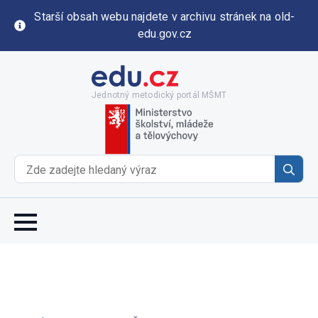
Starší obsah webu najdete v archivu stránek na old-
edu.gov.cz
Jednotný metodický portál MŠMT
Se
for