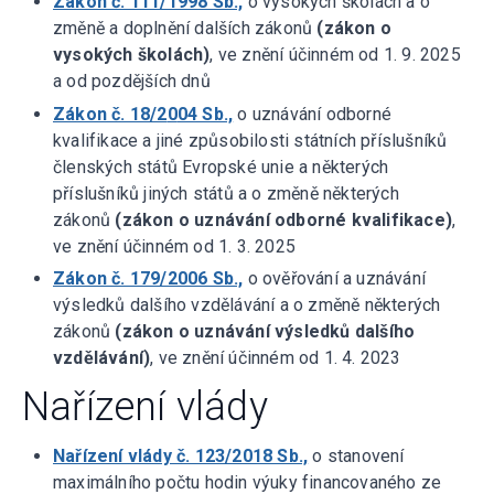
Zákon č. 111/1998 Sb.,
o vysokých školách a o
změně a doplnění dalších zákonů
(zákon o
vysokých školách)
, ve znění účinném od 1. 9. 2025
a od pozdějších dnů
Zákon č. 18/2
0
04 Sb.,
o uznávání odborné
kvalifikace a jiné způsobilosti státních příslušníků
členských států Evropské unie a některých
příslušníků jiných států a o změně některých
zákonů
(zákon o uznávání odborné kvalifikace)
,
ve znění účinném od 1. 3. 2025
Zákon č. 179/2006 Sb.,
o ověřování a uznávání
výsledků dalšího vzdělávání a o změně některých
zákonů
(zákon o uznávání výsledků dalšího
vzdělávání)
, ve znění účinném od 1. 4. 2023
Nařízení vlády
Nařízení vlády č. 123/2018 Sb.,
o stanovení
maximálního počtu hodin výuky financovaného ze