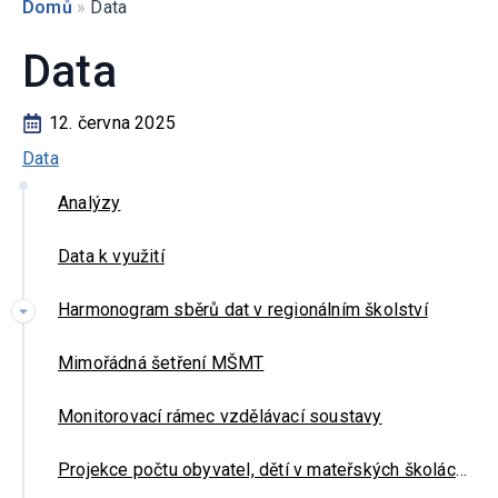
Domů
»
Data
Data
12. června 2025
Data
Analýzy
Data k využití
Harmonogram sběrů dat v regionálním školství
Mimořádná šetření MŠMT
Monitorovací rámec vzdělávací soustavy
Projekce počtu obyvatel, dětí v mateřských školách a žáků při nástupu na základní a střední školu do roku 2035