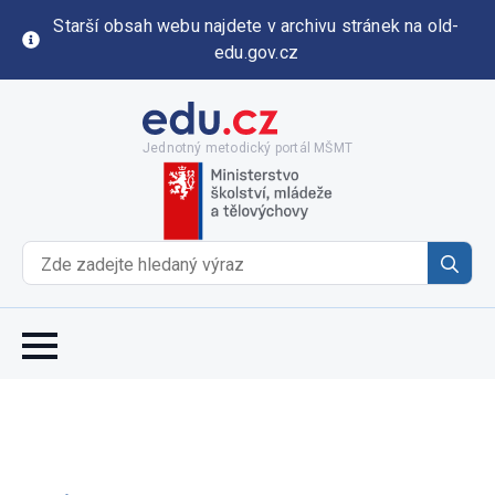
Starší obsah webu najdete v archivu stránek na old-
edu.gov.cz
Jednotný metodický portál MŠMT
Se
for