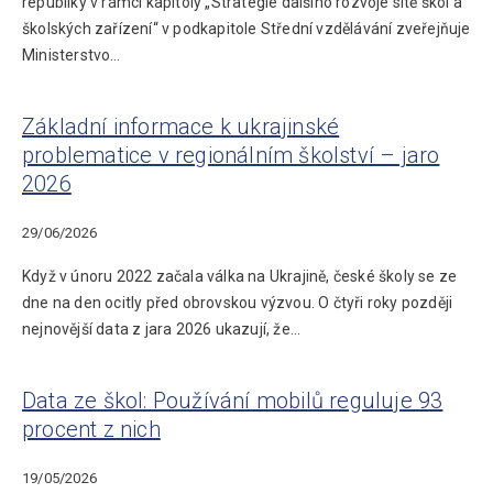
republiky v rámci kapitoly „Strategie dalšího rozvoje sítě škol a
školských zařízení“ v podkapitole Střední vzdělávání zveřejňuje
Ministerstvo…
Základní informace k ukrajinské
problematice v regionálním školství – jaro
2026
29/06/2026
Když v únoru 2022 začala válka na Ukrajině, české školy se ze
dne na den ocitly před obrovskou výzvou. O čtyři roky později
nejnovější data z jara 2026 ukazují, že…
Data ze škol: Používání mobilů reguluje 93
procent z nich
19/05/2026