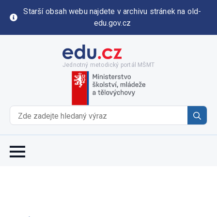
Starší obsah webu najdete v archivu stránek na old-
edu.gov.cz
Jednotný metodický portál MŠMT
Se
for