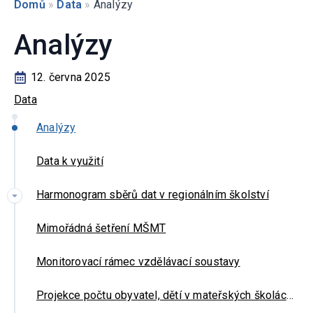
Domů
»
Data
»
Analýzy
Analýzy
12. června 2025
Data
Analýzy
Data k využití
Harmonogram sběrů dat v regionálním školství
Mimořádná šetření MŠMT
Monitorovací rámec vzdělávací soustavy
Projekce počtu obyvatel, dětí v mateřských školách a žáků při nástupu na základní a střední školu do roku 2035