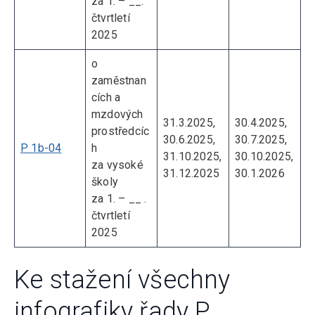
za 1. – __.
čtvrtletí
2025
o
zaměstnan
cích a
mzdových
31.3.2025,
30.4.2025,
prostředcíc
30.6.2025,
30.7.2025,
P 1b-04
h
31.10.2025,
30.10.2025,
za vysoké
31.12.2025
30.1.2026
školy
za 1. – __ .
čtvrtletí
2025
Ke stažení všechny
infografiky řady P