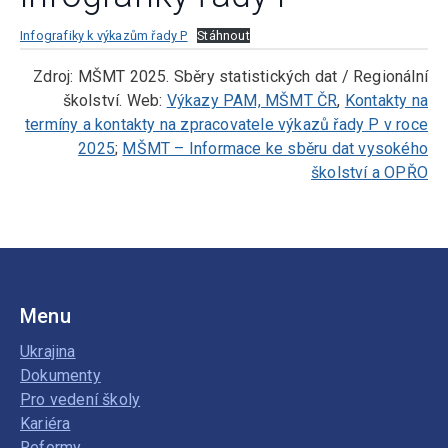
Infografiky k výkazům řady P
Stáhnout
Zdroj: MŠMT 2025. Sběry statistických dat / Regionální
školství. Web:
Výkazy PAM, MŠMT ČR
,
Kontakty na
termíny a kontakty na zpracovatele výkazů řady P v roce
2025
;
MŠMT – Informace ke sběru dat vysokého
školství a OPŘO
Menu
Ukrajina
Dokumenty
Pro vedení školy
Kariéra
Reformy