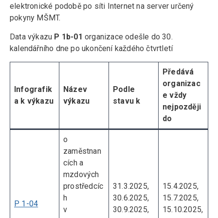
elektronické podobě po síti Internet na server určený
pokyny MŠMT.
Data výkazu
P 1b-01
organizace odešle do 30.
kalendářního dne po ukončení každého čtvrtletí
Předává
organizac
Infografik
Název
Podle
e vždy
a k výkazu
výkazu
stavu k
nejpozději
do
o
zaměstnan
cích a
mzdových
prostředcíc
31.3.2025,
15.4.2025,
h
30.6.2025,
15.7.2025,
P 1-04
v
30.9.2025,
15.10.2025,