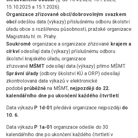
15.10.2025 a 15.1.2026).
Organizace zřizované obcí/dobrovolným svazkem
obcí
odešlou data (výkazy) příslušnému odboru školství
úřadu obce s rozšířenou působností, pražské organizace
Magistrátu hl. m. Prahy.
Soukromé
organizace a organizace zřizované
krajem a
církví
odesílají data (výkazy) příslušnému odboru
školství krajského úřadu, organizace
zřizované
MŠMT
odesílají data (výkazy) přímo MŠMT.
Správní úřady
(odbory školství KÚ a ORP) odesílají
zkontrolovaná data výkazů v elektronické
podobě
průběžně
na MŠMT,
nejpozději do 22.
kalendářního dne po ukončení každého čtvrtletí
.
Data výkazu
P 1d-01
předává organizace nejpozději
do
10. 6.
Data výkazu
P 1a-01
organizace odešle do 30.
kalendářního dne po ukončení každého čtvrtletí v