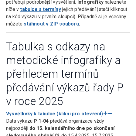
potřebují podrobnější vysvětlení.
Infografiky
naleznete
níže v
tabulce s termíny
jejich předávání (stačí kliknout
na kód výkazu v prvním sloupci). Případně si je všechny
můžete
stáhnout v ZIP souboru
.
Tabulka s odkazy na
metodické infografiky a
přehledem termínů
předávání výkazů řady P
v roce 2025
Vysvětlivky k tabulce (klikni pro otevření)
Data výkazu
P 1-04
předává organizace vždy
nejpozději
do 15. kalendářního dne po skončení
sledovaného období
(tj. do 15.4.2025, 15.7.2025,