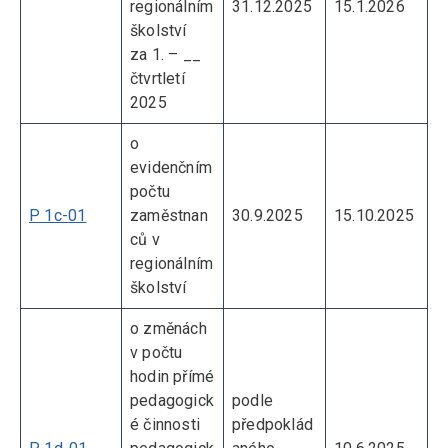
regionálním
31.12.2025
15.1.2026
školství
za 1. – __
čtvrtletí
2025
o
evidenčním
počtu
P 1c-01
zaměstnan
30.9.2025
15.10.2025
ců v
regionálním
školství
o změnách
v počtu
hodin přímé
pedagogick
podle
é činnosti
předpoklád