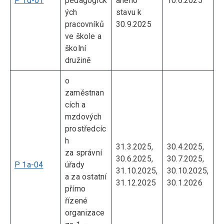
P 1d-01
pedagogick
aného
10.6.2025
ých
stavu k
pracovníků
30.9.2025
ve škole a
školní
družině
o
zaměstnan
cích a
mzdových
prostředcíc
h
31.3.2025,
30.4.2025,
za správní
30.6.2025,
30.7.2025,
P 1a-04
úřady
31.10.2025,
30.10.2025,
a za ostatní
31.12.2025
30.1.2026
přímo
řízené
organizace