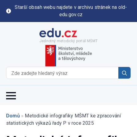
Starší obsah webu najdete v archivu stránek na old-
edu.gov.cz
Jednotný metodický portál MŠMT
Se
for
Domů
»
Metodické infografiky MŠMT ke zpracování
statistických výkazů řady P v roce 2025