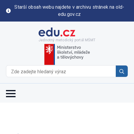
Starší obsah webu najdete v archivu stránek na old-
edu.gov.cz
Jednotný metodický portál MŠMT
Se
for