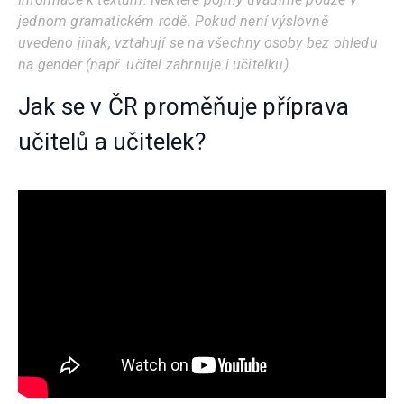
jednom gramatickém rodě. Pokud není výslovně
uvedeno jinak, vztahují se na všechny osoby bez ohledu
na gender (např. učitel zahrnuje i učitelku).
Jak se v ČR proměňuje příprava
učitelů a učitelek?