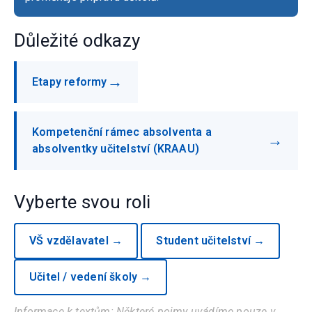
Důležité odkazy
→
Etapy reformy
Kompetenční rámec absolventa a
→
absolventky učitelství (KRAAU)
Vyberte svou roli
VŠ vzdělavatel →
Student učitelství →
Učitel / vedení školy →
Informace k textům: Některé pojmy uvádíme pouze v