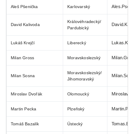
Aleš Pšenička
Karlovarský
Ales.Psen
Královéhradecký/
David Kalivoda
David.Kal
Pardubický
Lukáš Krejčí
Liberecký
Lukas.Kre
Milan Gross
Moravskoslezský
Milan.Gro
Moravskoslezský/
Milan Sosna
Milan.Sos
Jihomoravský
Miroslav Dvořák
Olomoucký
Miroslav.
Martin Pecka
Plzeňský
Martin.Pe
Tomáš Bazalík
Ústecký
Tomas.Baz