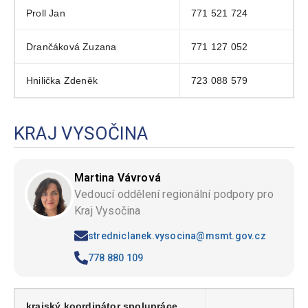
Proll Jan
771 521 724
Drančáková Zuzana
771 127 052
Hnilička Zdeněk
723 088 579
KRAJ VYSOČINA
Martina Vávrová
Vedoucí oddělení regionální podpory pro
Kraj Vysočina
stredniclanek.vysocina@msmt.gov.cz
778 880 109
krajský koordinátor spolupráce