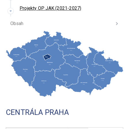
Projekty OP JAK (2021-2027)
Obsah
Liberecký
kraj
Ústecký
kraj
Královéhradecký
kraj
Karlovarský
kraj
Praha
Pardubický
Moravskoslezský
Středočeský
kraj
kraj
Olomoucký
kraj
kraj
Plzeňský
kraj
Vysočina
Zlínský
kraj
Jihočeský
Jihomoravský
kraj
kraj
CENTRÁLA PRAHA