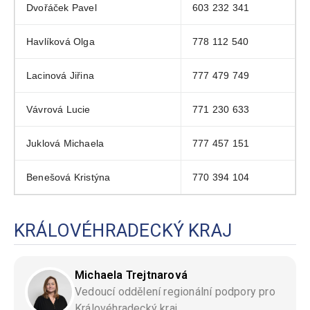
Dvořáček Pavel
603 232 341
Havlíková Olga
778 112 540
Lacinová Jiřina
777 479 749
Vávrová Lucie
771 230 633
Juklová Michaela
777 457 151
Benešová Kristýna
770 394 104
KRÁLOVÉHRADECKÝ KRAJ
Michaela Trejtnarová
Vedoucí oddělení regionální podpory pro
Královéhradecký kraj