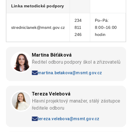
Linka metodické podpory
234
Po–Pá:
stredniclanek@msmt.gov.cz
811
8:00–16:00
246
hodin
Martina Běťáková
Ředitel odboru podpory škol a zřizovatelů
martina.betakova@msmt.gov.cz
Tereza Velebová
Hlavní projektový manažer, stálý zástupce
ředitele odboru
tereza.velebova@msmt.gov.cz