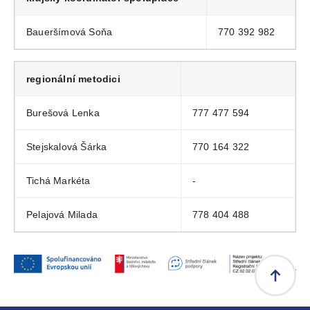
Baueršímová Soňa
770 392 982
regionální metodici
Burešová Lenka
777 477 594
Stejskalová Šárka
770 164 322
Tichá Markéta
-
Pelajová Milada
778 404 488