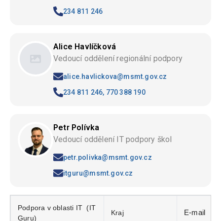
234 811 246
Alice Havlíčková
Vedoucí oddělení regionální podpory
alice.havlickova@msmt.gov.cz
234 811 246, 770 388 190
Petr Polívka
Vedoucí oddělení IT podpory škol
petr.polivka@msmt.gov.cz
itguru@msmt.gov.cz
Podpora v oblasti IT (IT
Kraj
E-mail
Guru)