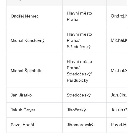
Hlavní město
Ondřej Němec
Ondrej.N
Praha
Hlavní město
Michal Kunstovný
Praha/
Michal.Ku
Středočeský
Hlavní město
Praha/
Michal Špitálník
Michal.Spi
Středočeský/
Pardubický
Jan Jirátko
Středočeský
Jan.Jirat
Jakub Geyer
Jihočeský
Jakub.Gey
Pavel Hodál
Jihomoravský
Pavel.Hod