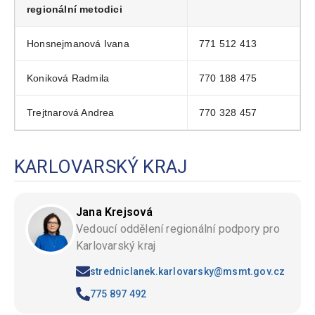
regionální metodici
Honsnejmanová Ivana
771 512 413
Koniková Radmila
770 188 475
Trejtnarová Andrea
770 328 457
KARLOVARSKÝ KRAJ
Jana Krejsová
Vedoucí oddělení regionální podpory pro
Karlovarský kraj
stredniclanek.karlovarsky@msmt.gov.cz
775 897 492