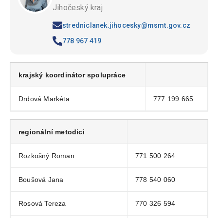
Jihočeský kraj
stredniclanek.jihocesky@msmt.gov.cz
778 967 419
krajský koordinátor spolupráce
Drdová Markéta
777 199 665
regionální metodici
Rozkošný Roman
771 500 264
Boušová Jana
778 540 060
Rosová Tereza
770 326 594