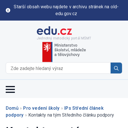
Starší obsah webu najdete v archivu stránek na old-
edu.gov.cz
Jednotný metodický portál MŠMT
Se
for
Domů
»
Pro vedení školy
»
IPs Střední článek
podpory
»
Kontakty na tým Středního článku podpory