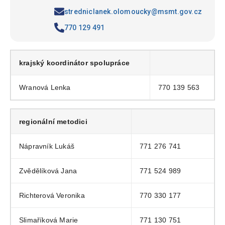
stredniclanek.olomoucky@msmt.gov.cz
770 129 491
krajský koordinátor spolupráce
Wranová Lenka
770 139 563
regionální metodici
Nápravník Lukáš
771 276 741
Zvědělíková Jana
771 524 989
Richterová Veronika
770 330 177
Slimaříková Marie
771 130 751