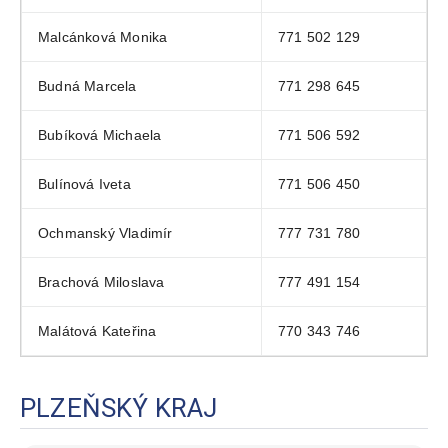
Malcánková Monika
771 502 129
Budná Marcela
771 298 645
Bubíková Michaela
771 506 592
Bulínová Iveta
771 506 450
Ochmanský Vladimír
777 731 780
Brachová Miloslava
777 491 154
Malátová Kateřina
770 343 746
PLZEŇSKÝ KRAJ