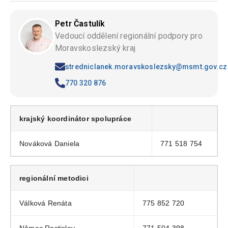
Petr Častulík
Vedoucí oddělení regionální podpory pro
Moravskoslezský kraj
stredniclanek.moravskoslezsky@msmt.gov.cz
770 320 876
krajský koordinátor spolupráce
Nováková Daniela
771 518 754
regionální metodici
Válková Renáta
775 852 720
Němec Rostislav
771 504 398