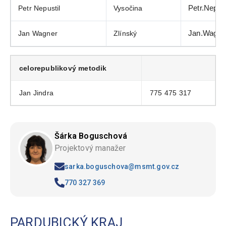
Petr Nepustil
Vysočina
Petr.Nepu
Jan Wagner
Zlínský
Jan.Wagne
celorepublikový metodik
Jan Jindra
775 475 317
Šárka Boguschová
Projektový manažer
sarka.boguschova@msmt.gov.cz
770 327 369
PARDUBICKÝ KRAJ