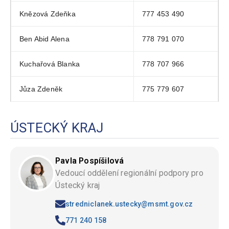
Knězová Zdeňka
777 453 490
Ben Abid Alena
778 791 070
Kuchařová Blanka
778 707 966
Jůza Zdeněk
775 779 607
ÚSTECKÝ KRAJ
Pavla Pospíšilová
Vedoucí oddělení regionální podpory pro
Ústecký kraj
stredniclanek.ustecky@msmt.gov.cz
771 240 158