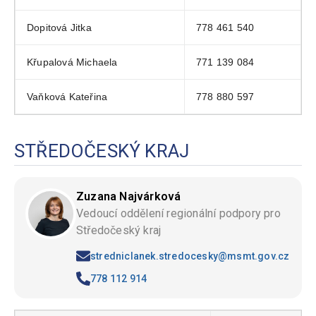
Dopitová Jitka
778 461 540
Křupalová Michaela
771 139 084
Vaňková Kateřina
778 880 597
STŘEDOČESKÝ KRAJ
Zuzana Najvárková
Vedoucí oddělení regionální podpory pro
Středočeský kraj
stredniclanek.stredocesky@msmt.gov.cz
778 112 914