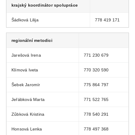
krajský koordinátor spolupráce
Šádková Lilija
778 419 171
regionální metodici
Jarešová Irena
771 230 679
Klímová Iveta
770 320 590
Šebek Jaromír
775 864 797
Jeřábková Marta
771 522 765
Zůbková Kristina
778 540 291
Honsová Lenka
778 497 368