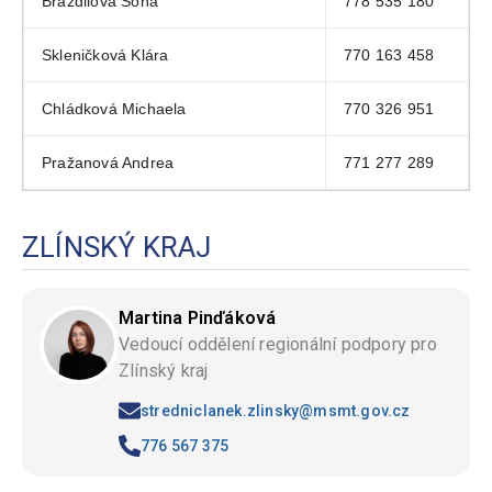
Brázdilová Soňa
778 535 180
Skleničková Klára
770 163 458
Chládková Michaela
770 326 951
Pražanová Andrea
771 277 289
ZLÍNSKÝ KRAJ
Martina Pinďáková
Vedoucí oddělení regionální podpory pro
Zlínský kraj
stredniclanek.zlinsky@msmt.gov.cz
776 567 375