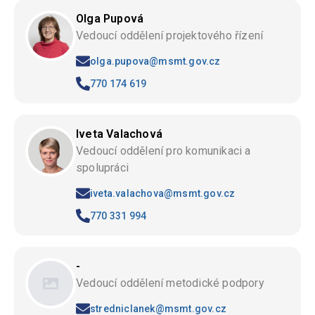
Olga Pupová
Vedoucí oddělení projektového řízení
olga.pupova@msmt.gov.cz
770 174 619
Iveta Valachová
Vedoucí oddělení pro komunikaci a
spolupráci
iveta.valachova@msmt.gov.cz
770 331 994
-
Vedoucí oddělení metodické podpory
stredniclanek@msmt.gov.cz