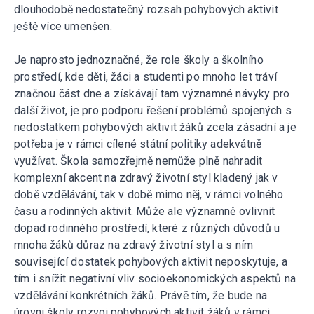
dlouhodobě nedostatečný rozsah pohybových aktivit
ještě více umenšen.
Je naprosto jednoznačné, že role školy a školního
prostředí, kde děti, žáci a studenti po mnoho let tráví
značnou část dne a získávají tam významné návyky pro
další život, je pro podporu řešení problémů spojených s
nedostatkem pohybových aktivit žáků zcela zásadní a je
potřeba je v rámci cílené státní politiky adekvátně
využívat. Škola samozřejmě nemůže plně nahradit
komplexní akcent na zdravý životní styl kladený jak v
době vzdělávání, tak v době mimo něj, v rámci volného
času a rodinných aktivit. Může ale významně ovlivnit
dopad rodinného prostředí, které z různých důvodů u
mnoha žáků důraz na zdravý životní styl a s ním
související dostatek pohybových aktivit neposkytuje, a
tím i snížit negativní vliv socioekonomických aspektů na
vzdělávání konkrétních žáků. Právě tím, že bude na
úrovni školy rozvoj pohybových aktivit žáků v rámci