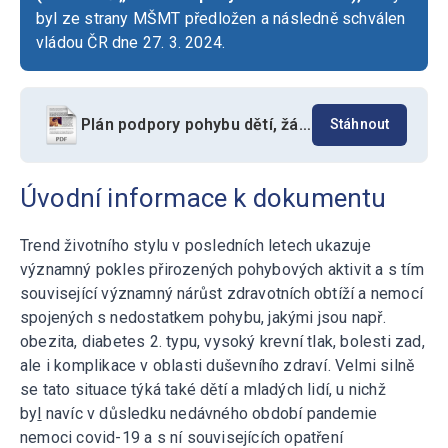
byl ze strany MŠMT předložen a následně schválen
vládou ČR dne 27. 3. 2024.
Plán podpory pohybu dětí, žáků a studentů 2024-2028
Stáhnout
Úvodní informace k dokumentu
Trend životního stylu v posledních letech ukazuje
významný pokles přirozených pohybových aktivit a s tím
související významný nárůst zdravotních obtíží a nemocí
spojených s nedostatkem pohybu, jakými jsou např.
obezita, diabetes 2. typu, vysoký krevní tlak, bolesti zad,
ale i komplikace v oblasti duševního zdraví. Velmi silně
se tato situace týká také dětí a mladých lidí, u nichž
by
l
navíc v důsledku nedávného období pandemie
nemoci covid-19 a s ní souvisejících opatření