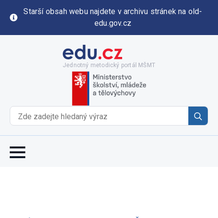
Starší obsah webu najdete v archivu stránek na old-
edu.gov.cz
Jednotný metodický portál MŠMT
Se
for