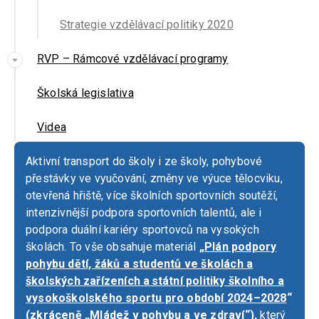
Strategie vzdělávací politiky 2020
RVP – Rámcové vzdělávací programy
Školská legislativa
Videa
Aktivní transport do školy i ze školy, pohybové
přestávky ve vyučování, změny ve výuce tělocviku,
otevřená hřiště, více školních sportovních soutěží,
intenzivnější podpora sportovních talentů, ale i
podpora duální kariéry sportovců na vysokých
školách. To vše obsahuje materiál
„
Plán podpory
pohybu dětí, žáků a studentů ve školách a
školských zařízeních a státní politiky školního a
vysokoškolského sportu pro období 2024–2028
“
(zkráceně „Mládež v pohybu a ve zdraví“),
který