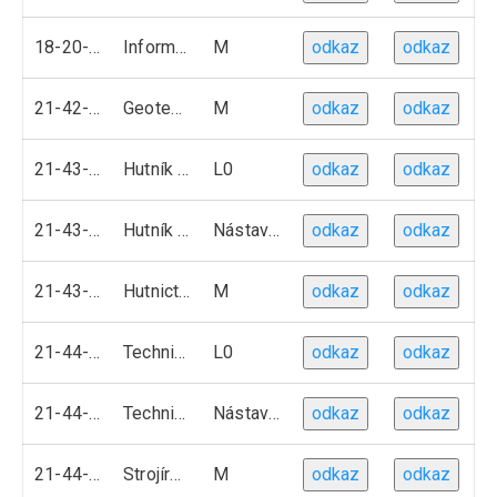
18-20-M01
Informační technologie
M
odkaz
odkaz
21-42-M01
Geotechnika
M
odkaz
odkaz
21-43-L01
Hutník operátor
L0
odkaz
odkaz
21-43-L51
Hutník operátor
Nástavbové studium
odkaz
odkaz
21-43-M01
Hutnictví
M
odkaz
odkaz
21-44-L01
Technik modelových zařízeni
L0
odkaz
odkaz
21-44-L51
Technik modelových zařízeni
Nástavbové studium
odkaz
odkaz
21-44-M01
Strojírenská metalurgie
M
odkaz
odkaz