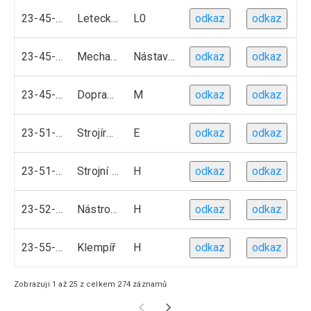
23-45-L02
Letecky mechanik
L0
odkaz
odkaz
23-45-L51
Mechanik seřizovač
Nástavbové studium
odkaz
odkaz
23-45-M01
Dopravní prostředky
M
odkaz
odkaz
23-51-E01
Strojírenské práce
E
odkaz
odkaz
23-51-H01
Strojní mechanik
H
odkaz
odkaz
23-52-H01
Nástrojář
H
odkaz
odkaz
23-55-H01
Klempíř
H
odkaz
odkaz
Zobrazuji 1 až 25 z celkem 274 záznamů