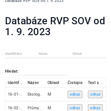
Databáze RVP SOV od 1. 9. 2023
Databáze RVP SOV od
1. 9. 2023
Hledat:
Identifikátor
Název
Oblast
Čistopis
Text s vyznačenými změnami
16-01-M01
Ekologie a životni prostředí
M
odkaz
odkaz
16-02-M01
Průmyslová ekologie
M
odkaz
odkaz