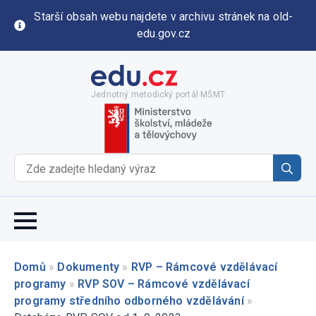
Starší obsah webu najdete v archivu stránek na old-
edu.gov.cz
Jednotný metodický portál MŠMT
Se
for
Domů
»
Dokumenty
»
RVP – Rámcové vzdělávací
programy
»
RVP SOV – Rámcové vzdělávací
programy středního odborného vzdělávání
»