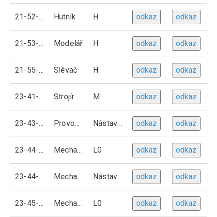
21-52-H01
Hutník
H
odkaz
odkaz
21-53-H01
Modelář
H
odkaz
odkaz
21-55-H01
Slévač
H
odkaz
odkaz
23-41-M01
Strojírenství
M
odkaz
odkaz
23-43-L51
Provozní technika
Nástavbové studium
odkaz
odkaz
23-44-L01
Mechanik strojů a zařízení
L0
odkaz
odkaz
23-44-L51
Mechanik strojů a zařízení
Nástavbové studium
odkaz
odkaz
23-45-L01
Mechanik seřizovač
L0
odkaz
odkaz