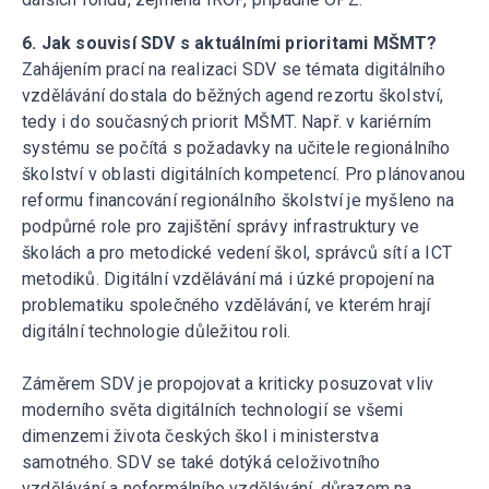
6. Jak souvisí SDV s aktuálními prioritami MŠMT?
Zahájením prací na realizaci SDV se témata digitálního
vzdělávání dostala do běžných agend rezortu školství,
tedy i do současných priorit MŠMT. Např. v kariérním
systému se počítá s požadavky na učitele regionálního
školství v oblasti digitálních kompetencí. Pro plánovanou
reformu financování regionálního školství je myšleno na
podpůrné role pro zajištění správy infrastruktury ve
školách a pro metodické vedení škol, správců sítí a ICT
metodiků. Digitální vzdělávání má i úzké propojení na
problematiku společného vzdělávání, ve kterém hrají
digitální technologie důležitou roli.
Záměrem SDV je propojovat a kriticky posuzovat vliv
moderního světa digitálních technologií se všemi
dimenzemi života českých škol i ministerstva
samotného. SDV se také dotýká celoživotního
vzdělávání a neformálního vzdělávání, důrazem na