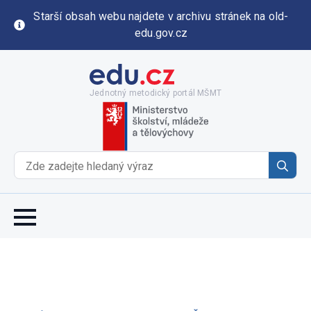
Starší obsah webu najdete v archivu stránek na old-
edu.gov.cz
Jednotný metodický portál MŠMT
Se
for