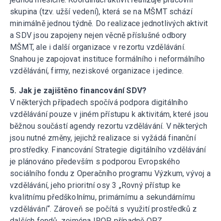
skupina (tzv. užší vedení), která se na MŠMT schází
minimálně jednou týdně. Do realizace jednotlivých aktivit
a SDV jsou zapojeny nejen věcně příslušné odbory
MŠMT, ale i další organizace v rezortu vzdělávání.
Snahou je zapojovat instituce formálního i neformálního
vzdělávání, firmy, neziskové organizace i jedince.
5. Jak je zajištěno financování SDV?
V některých případech spočívá podpora digitálního
vzdělávání pouze v jiném přístupu k aktivitám, které jsou
běžnou součástí agendy rezortu vzdělávání. V některých
jsou nutné změny, jejichž realizace si vyžádá finanční
prostředky. Financování Strategie digitálního vzdělávání
je plánováno především s podporou Evropského
sociálního fondu z Operačního programu Výzkum, vývoj a
vzdělávání, jeho prioritní osy 3 „Rovný přístup ke
kvalitnímu předškolnímu, primárnímu a sekundárnímu
vzdělávání“. Zároveň se počítá s využití prostředků z
dalších fondů, zejména IROP, případně OPZ.