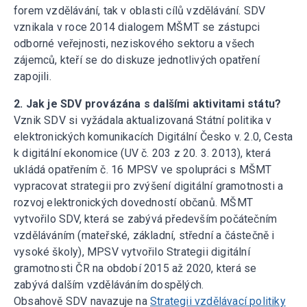
forem vzdělávání, tak v oblasti cílů vzdělávání. SDV
vznikala v roce 2014 dialogem MŠMT se zástupci
odborné veřejnosti, neziskového sektoru a všech
zájemců, kteří se do diskuze jednotlivých opatření
zapojili.
2. Jak je SDV provázána s dalšími aktivitami státu?
Vznik SDV si vyžádala aktualizovaná Státní politika v
elektronických komunikacích Digitální Česko v. 2.0, Cesta
k digitální ekonomice (UV č. 203 z 20. 3. 2013), která
ukládá opatřením č. 16 MPSV ve spolupráci s MŠMT
vypracovat strategii pro zvýšení digitální gramotnosti a
rozvoj elektronických dovedností občanů. MŠMT
vytvořilo SDV, která se zabývá především počátečním
vzděláváním (mateřské, základní, střední a částečně i
vysoké školy), MPSV vytvořilo Strategii digitální
gramotnosti ČR na období 2015 až 2020, která se
zabývá dalším vzděláváním dospělých.
Obsahově SDV navazuje na
Strategii vzdělávací politiky