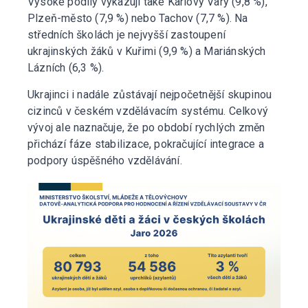
Vysoké podíly vykazují také Karlovy Vary (9,8 %),
Plzeň-město (7,9 %) nebo Tachov (7,7 %). Na
středních školách je nejvyšší zastoupení
ukrajinských žáků v Kuřimi (9,9 %) a Mariánských
Lázních (6,3 %).
Ukrajinci i nadále zůstávají nejpočetnější skupinou
cizinců v českém vzdělávacím systému. Celkový
vývoj ale naznačuje, že po období rychlých změn
přichází fáze stabilizace, pokračující integrace a
podpory úspěšného vzdělávání.