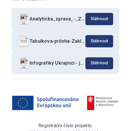
Analyticka_zprava_-_Zakladni-informace-o-ukrajinske-problematice-JARO-2026.pdf
Stáhnout
Tabulkova-priloha-Zakladni-informace-o-ukrajinske-problematice_JARO_2026.xlsx
Stáhnout
Infografiky Ukrajinci - jaro 2026
Stáhnout
Registrační číslo projektu: