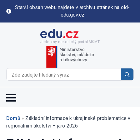
Starší obsah webu najdete v archivu stránek na old-
edu.gov.cz
Jednotný metodický portál MŠMT
Se
for
Domů
»
Základní informace k ukrajinské problematice v
regionálním školství – jaro 2026