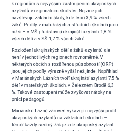
k regionům s nejvyšším zastoupením ukrajinských
azylantů v regionálním školství. Nejvíce jich
navštěvuje základní školy, kde tvoří 3,9 % všech
žáků. Podíly v mateřských a středních školách jsou
nižší – v MŠ představují ukrajinští azylanti 1,8 %
všech dětí a v SŠ 1,7 % všech žáků.
Rozložení ukrajinských dětí a žáků-azylantů ale
není v jednotlivých regionech rovnoměrné. V
některých obcích s rozšířenou působností (ORP)
jsou jejich podíly výrazně vyšší než jinde. Například
v Mariánských Lázních tvoří ukrajinští azylanti 7,5 %
dětí v mateřských školách, v Železném Brodě 6,3
%. Takové zastoupení může zvyšovat nároky na
práci pedagogů.
Mariánské Lázně zároveň vykazují i nejvyšší podíl
ukrajinských azylantů na základních školách –
téměř každý sedmý žák je zde ukrajinský azylant.