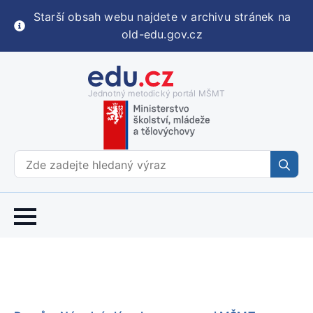
Starší obsah webu najdete v archivu stránek na
old-edu.gov.cz
Jednotný metodický portál MŠMT
Se
for