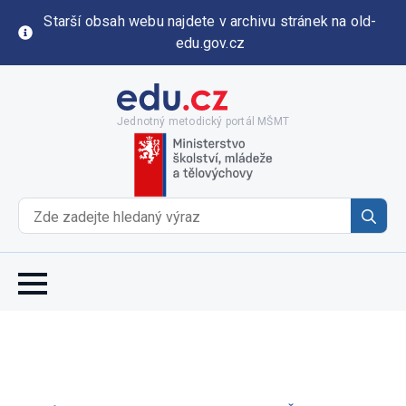
Starší obsah webu najdete v archivu stránek na old-
edu.gov.cz
Jednotný metodický portál MŠMT
Se
for