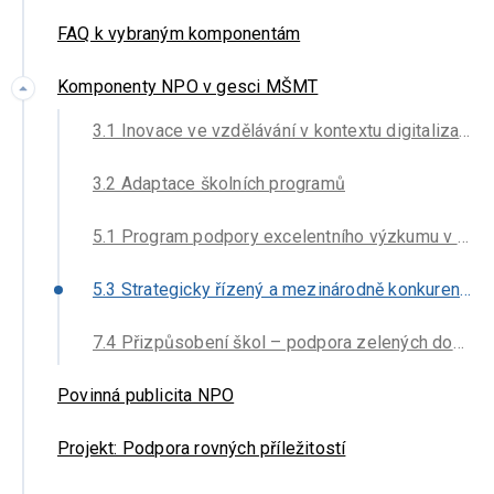
FAQ k vybraným komponentám
Komponenty NPO v gesci MŠMT
3.1 Inovace ve vzdělávání v kontextu digitalizace
3.2 Adaptace školních programů
5.1 Program podpory excelentního výzkumu v prioritních oblastech veřejného zájmu ve zdravotnictví – EXCELES
5.3 Strategicky řízený a mezinárodně konkurenceschopný ekosystém výzkumu, vývoje a inovací
7.4 Přizpůsobení škol – podpora zelených dovedností a udržitelnosti na vysokých školách (REPOWEREU)
Povinná publicita NPO
Projekt: Podpora rovných příležitostí