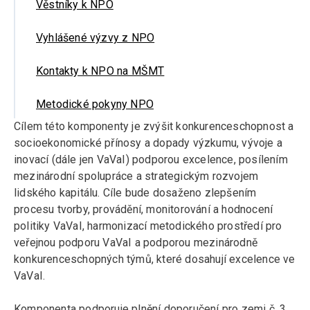
Věstníky k NPO
Vyhlášené výzvy z NPO
Kontakty k NPO na MŠMT
Metodické pokyny NPO
Cílem této komponenty je zvýšit konkurenceschopnost a
socioekonomické přínosy a dopady výzkumu, vývoje a
inovací (dále jen VaVaI) podporou excelence, posílením
mezinárodní spolupráce a strategickým rozvojem
lidského kapitálu. Cíle bude dosaženo zlepšením
procesu tvorby, provádění, monitorování a hodnocení
politiky VaVaI, harmonizací metodického prostředí pro
veřejnou podporu VaVaI a podporou mezinárodně
konkurenceschopných týmů, které dosahují excelence ve
VaVaI.
Komponenta podporuje plnění doporučení pro zemi č. 3