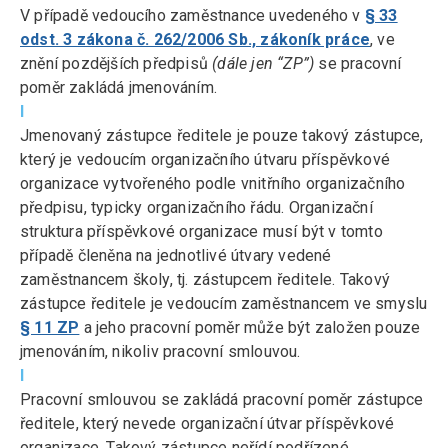
V případě vedoucího zaměstnance uvedeného v
§ 33
odst. 3 zákona č. 262/2006 Sb., zákoník práce
, ve
znění pozdějších předpisů
(dále jen “ZP”)
se pracovní
poměr zakládá jmenováním.
I
Jmenovaný zástupce ředitele je pouze takový zástupce,
který je vedoucím organizačního útvaru příspěvkové
organizace vytvořeného podle vnitřního organizačního
předpisu, typicky organizačního řádu. Organizační
struktura příspěvkové organizace musí být v tomto
případě členěna na jednotlivé útvary vedené
zaměstnancem školy, tj. zástupcem ředitele. Takový
zástupce ředitele je vedoucím zaměstnancem ve smyslu
§ 11 ZP
a jeho pracovní poměr může být založen pouze
jmenováním, nikoliv pracovní smlouvou.
I
Pracovní smlouvou se zakládá pracovní poměr zástupce
ředitele, který nevede organizační útvar příspěvkové
organizace. Takový zástupce neřídí podřízené