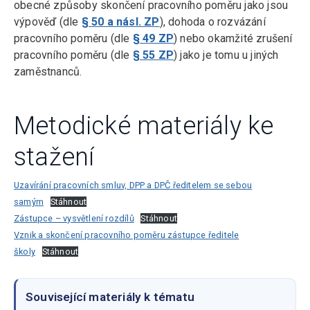
obecné způsoby skončení pracovního poměru jako jsou
výpověď (dle
§ 50 a násl. ZP
), dohoda o rozvázání
pracovního poměru (dle
§ 49 ZP
) nebo okamžité zrušení
pracovního poměru (dle
§ 55 ZP
) jako je tomu u jiných
zaměstnanců.
Metodické materiály ke
stažení
Uzavírání pracovních smluv, DPP a DPČ ředitelem se sebou
samým
Stáhnout
Zástupce – vysvětlení rozdílů
Stáhnout
Vznik a skončení pracovního poměru zástupce ředitele
školy
Stáhnout
Související materiály k tématu