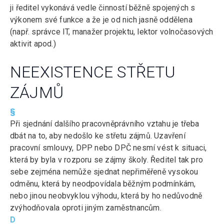
ji ředitel vykonává vedle činností běžně spojených s
výkonem své funkce a že je od nich jasně oddělena
(např. správce IT, manažer projektu, lektor volnočasových
aktivit apod.)
NEEXISTENCE STŘETU
ZÁJMŮ
§
Při sjednání dalšího pracovněprávního vztahu je třeba
dbát na to, aby nedošlo ke střetu zájmů. Uzavření
pracovní smlouvy, DPP nebo DPČ nesmí vést k situaci,
která by byla v rozporu se zájmy školy. Ředitel tak pro
sebe zejména nemůže sjednat nepřiměřeně vysokou
odměnu, která by neodpovídala běžným podmínkám,
nebo jinou neobvyklou výhodu, která by ho nedůvodně
zvýhodňovala oproti jiným zaměstnancům.
D