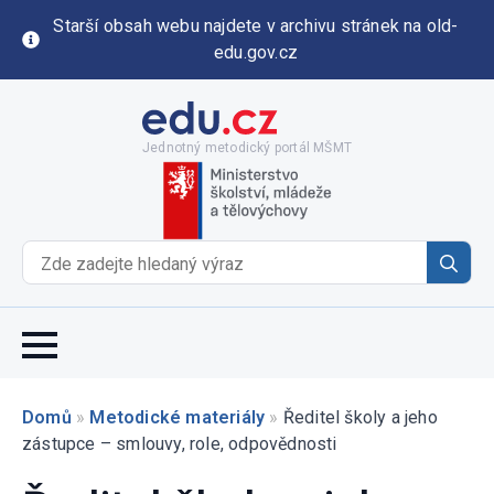
Starší obsah webu najdete v archivu stránek na old-
edu.gov.cz
Jednotný metodický portál MŠMT
Se
for
Domů
»
Metodické materiály
»
Ředitel školy a jeho
zástupce – smlouvy, role, odpovědnosti