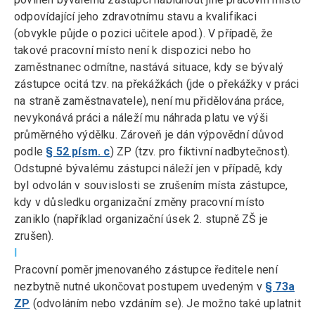
odpovídající jeho zdravotnímu stavu a kvalifikaci
(obvykle půjde o pozici učitele apod.). V případě, že
takové pracovní místo není k dispozici nebo ho
zaměstnanec odmítne, nastává situace, kdy se bývalý
zástupce ocitá tzv. na překážkách (jde o překážky v práci
na straně zaměstnavatele), není mu přidělována práce,
nevykonává práci a náleží mu náhrada platu ve výši
průměrného výdělku. Zároveň je dán výpovědní důvod
podle
§ 52 písm. c
) ZP (tzv. pro fiktivní nadbytečnost).
Odstupné bývalému zástupci náleží jen v případě, kdy
byl odvolán v souvislosti se zrušením místa zástupce,
kdy v důsledku organizační změny pracovní místo
zaniklo (například organizační úsek 2. stupně ZŠ je
zrušen).
I
Pracovní poměr jmenovaného zástupce ředitele není
nezbytně nutné ukončovat postupem uvedeným v
§ 73a
ZP
(odvoláním nebo vzdáním se). Je možno také uplatnit