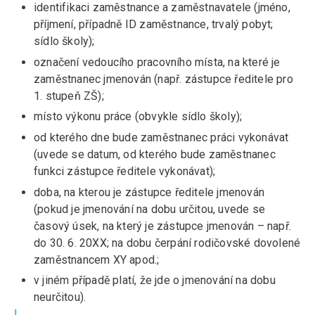
identifikaci zaměstnance a zaměstnavatele (jméno,
příjmení, případně ID zaměstnance, trvalý pobyt;
sídlo školy);
označení vedoucího pracovního místa, na které je
zaměstnanec jmenován (např. zástupce ředitele pro
1. stupeň ZŠ);
místo výkonu práce (obvykle sídlo školy);
od kterého dne bude zaměstnanec práci vykonávat
(uvede se datum, od kterého bude zaměstnanec
funkci zástupce ředitele vykonávat);
doba, na kterou je zástupce ředitele jmenován
(pokud je jmenování na dobu určitou, uvede se
časový úsek, na který je zástupce jmenován – např.
do 30. 6. 20XX; na dobu čerpání rodičovské dovolené
zaměstnancem XY apod.;
v jiném případě platí, že jde o jmenování na dobu
neurčitou).
I