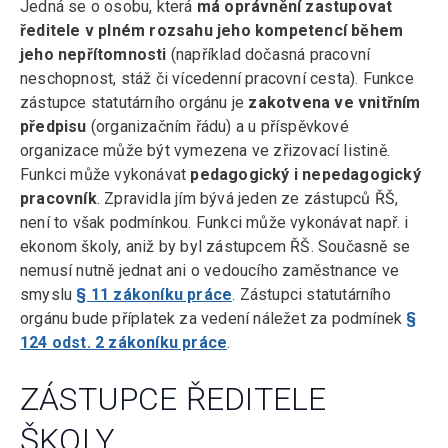
Jedná se o osobu, která
má oprávnění zastupovat
ředitele v plném rozsahu jeho kompetencí během
jeho nepřítomnosti
(například dočasná pracovní
neschopnost, stáž či vícedenní pracovní cesta). Funkce
zástupce statutárního orgánu je
zakotvena ve vnitřním
předpisu
(organizačním řádu) a u příspěvkové
organizace může být vymezena ve zřizovací listině.
Funkci může vykonávat
pedagogický i nepedagogický
pracovník
. Zpravidla jím bývá jeden ze zástupců ŘŠ,
není to však podmínkou. Funkci může vykonávat např. i
ekonom školy, aniž by byl zástupcem ŘŠ. Současně se
nemusí nutně jednat ani o vedoucího zaměstnance ve
smyslu
§ 11 zákoníku práce
. Zástupci statutárního
orgánu bude příplatek za vedení náležet za podmínek
§
124 odst. 2 zákoníku práce
.
ZÁSTUPCE ŘEDITELE
ŠKOLY