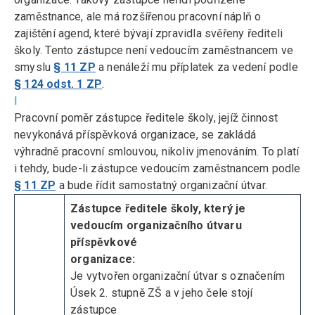
zaměstnance, ale má rozšířenou pracovní náplň o
zajištění agend, které bývají zpravidla svěřeny řediteli
školy. Tento zástupce není vedoucím zaměstnancem ve
smyslu
§ 11 ZP
a nenáleží mu příplatek za vedení podle
§ 124 odst. 1 ZP
.
I
Pracovní poměr zástupce ředitele školy, jejíž činnost
nevykonává příspěvková organizace, se zakládá
výhradně pracovní smlouvou, nikoliv jmenováním. To platí
i tehdy, bude-li zástupce vedoucím zaměstnancem podle
§ 11 ZP
a bude řídit samostatný organizační útvar.
Zástupce ředitele školy, který je
vedoucím organizačního útvaru
příspěvkové
organizace:
Je vytvořen organizační útvar s označením
Úsek 2. stupně ZŠ a v jeho čele stojí
zástupce