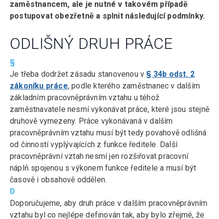
zaměstnancem, ale je nutné v takovém případě
postupovat obezřetně a splnit následující podmínky.
ODLIŠNÝ DRUH PRÁCE
§
Je třeba dodržet zásadu stanovenou v
§ 34b odst. 2
zákoníku práce
, podle kterého zaměstnanec v dalším
základním pracovněprávním vztahu u téhož
zaměstnavatele nesmí vykonávat práce, které jsou stejně
druhově vymezeny. Práce vykonávaná v dalším
pracovněprávním vztahu musí být tedy povahově odlišná
od činností vyplývajících z funkce ředitele. Další
pracovněprávní vztah nesmí jen rozšiřovat pracovní
náplň spojenou s výkonem funkce ředitele a musí být
časově i obsahově oddělen.
D
Doporučujeme, aby druh práce v dalším pracovněprávním
vztahu byl co nejlépe definován tak, aby bylo zřejmé, že