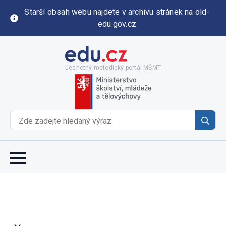
Starší obsah webu najdete v archivu stránek na old-
edu.gov.cz
Jednotný metodický portál MŠMT
Se
for