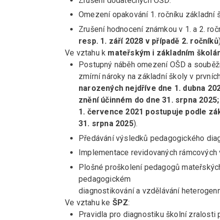
Zrušení dodatečných OŠD.
Omezení opakování 1. ročníku základní š
Zrušení hodnocení známkou v 1. a 2. ročn
resp. 1. září 2028 v případě 2. ročníků
Ve vztahu k
mateřským i základním školá
Postupný náběh omezení OŠD a souběžná
zmírní nároky na základní školy v prvníc
narozených nejdříve dne 1. dubna 202
znění účinném do dne 31. srpna 2025;
1. července 2021 postupuje podle zák
31. srpna 2025
).
Předávání výsledků pedagogického diagn
Implementace revidovaných rámcových 
Plošné proškolení pedagogů mateřských š
pedagogickém
diagnostikování a vzdělávání heterogenní
Ve vztahu ke
ŠPZ
:
Pravidla pro diagnostiku školní zralosti