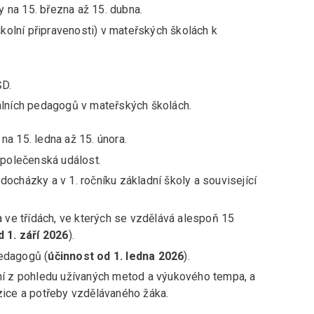
 na 15. března až 15. dubna.
 školní připravenosti) v mateřských školách k
ŠD.
álních pedagogů v mateřských školách.
na 15. ledna až 15. února.
společenská událost.
ocházky a v 1. ročníku základní školy a související
ve třídách, ve kterých se vzdělává alespoň 15
 1. září 2026
).
pedagogů (
účinnost od 1. ledna 2026
).
ání z pohledu užívaných metod a výukového tempa, a
zice a potřeby vzdělávaného žáka.