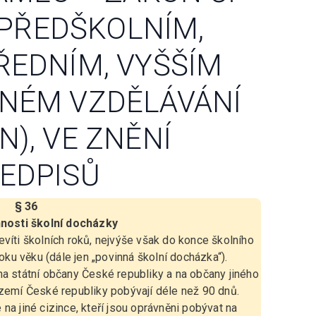
O PŘEDŠKOLNÍM,
ŘEDNÍM, VYŠŠÍM
INÉM VZDĚLÁVÁNÍ
), VE ZNĚNÍ
EDPISŮ
§ 36
nnosti školní docházky
víti školních roků, nejvýše však do konce školního
u věku (dále jen „povinná školní docházka“).
na státní občany České republiky a na občany jiného
území České republiky pobývají déle než 90 dnů.
na jiné cizince, kteří jsou oprávněni pobývat na