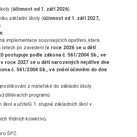
koly (
účinnost od 1. září 2026
).
íku základní školy (
účinnost od 1. září 2027,
).
m
:
 implementace souvisejících opatření, která
h letech po zavedení (
v roce 2026 se u dětí
0 postupuje podle zákona č. 561/2004 Sb., ve
 v roce 2027 se u dětí narozených nejdříve dne
ona č. 561/2004 Sb., ve znění účinném do dne
ostikování z mateřské do základní školy.
vzdělávacích programů.
kol a učitelů 1. stupně základních škol v
ch třídních kolektivů.
 pro ŠPZ.