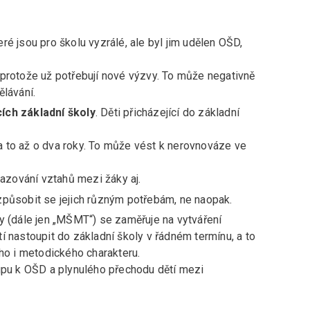
které jsou pro školu vyzrálé, ale byl jim udělen OŠD,
protože už potřebují nové výzvy. To může negativně
ělávání.
ích základní školy
. Děti přicházející do základní
 a to až o dva roky. To může vést k nerovnováze ve
vazování vztahů mezi žáky aj.
způsobit se jejich různým potřebám, ne naopak.
y (dále jen „MŠMT“) se zaměřuje na vytváření
í nastoupit do základní školy v řádném termínu, a to
ího i metodického charakteru.
tupu k OŠD a plynulého přechodu dětí mezi