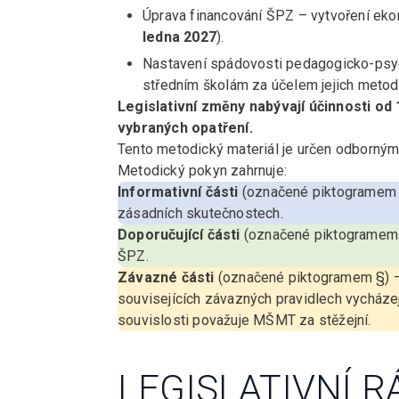
Úprava financování ŠPZ – vytvoření eko
ledna 2027
).
Nastavení spádovosti pedagogicko-psyc
středním školám za účelem jejich metodi
Legislativní změny nabývají účinnosti od
vybraných opatření.
Tento metodický materiál je určen odborný
Metodický pokyn zahrnuje:
Informativní části
(označené piktogramem I
zásadních skutečnostech.
Doporučující části
(označené piktogramem 
ŠPZ.
Závazné části
(označené piktogramem §) –
souvisejících závazných pravidlech vycházej
souvislosti považuje MŠMT za stěžejní.
LEGISLATIVNÍ R