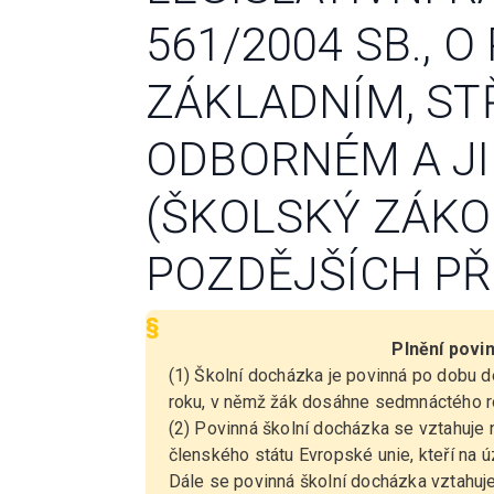
561/2004 SB., 
ZÁKLADNÍM, ST
ODBORNÉM A J
(ŠKOLSKÝ ZÁKON
POZDĚJŠÍCH PŘ
§
Plnění povi
(1) Školní docházka je povinná po dobu de
roku, v němž žák dosáhne sedmnáctého rok
(2) Povinná školní docházka se vztahuje 
členského státu Evropské unie, kteří na 
Dále se povinná školní docházka vztahuje 