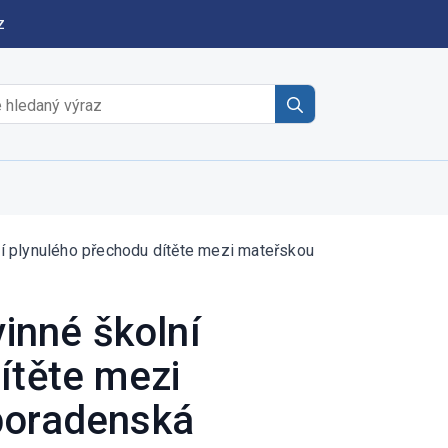
z
Search
for:
í plynulého přechodu dítěte mezi mateřskou
inné školní
ítěte mezi
 poradenská