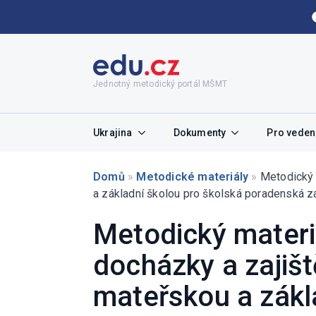
Jednotný metodický portál MŠMT
Ukrajina
Dokumenty
Pro vedení
Domů
»
Metodické materiály
»
Metodický 
a základní školou pro školská poradenská z
Metodický materi
docházky a zajišt
mateřskou a zákl