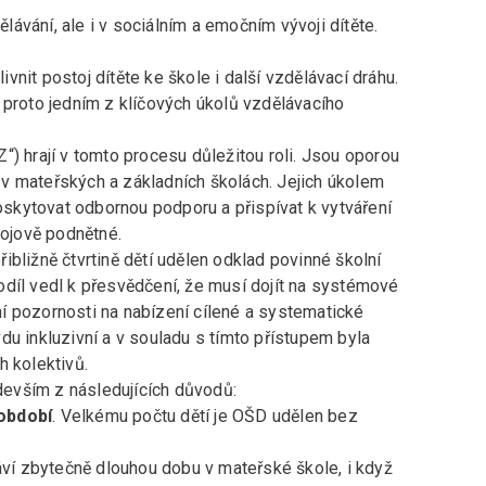
ávání, ale i v sociálním a emočním vývoji dítěte.
nit postoj dítěte ke škole i další vzdělávací dráhu.
 proto jedním z klíčových úkolů vzdělávacího
“) hrají v tomto procesu důležitou roli. Jsou oporou
gy v mateřských a základních školách. Jejich úkolem
poskytovat odbornou podporu a přispívat k vytváření
vojově podnětné.
bližně čtvrtině dětí udělen odklad povinné školní
odíl vedl k přesvědčení, že musí dojít na systémové
í pozornosti na nabízení cílené a systematické
du inkluzivní a v souladu s tímto přístupem byla
h kolektivů.
evším z následujících důvodů:
období
. Velkému počtu dětí je OŠD udělen bez
áví zbytečně dlouhou dobu v mateřské škole, i když