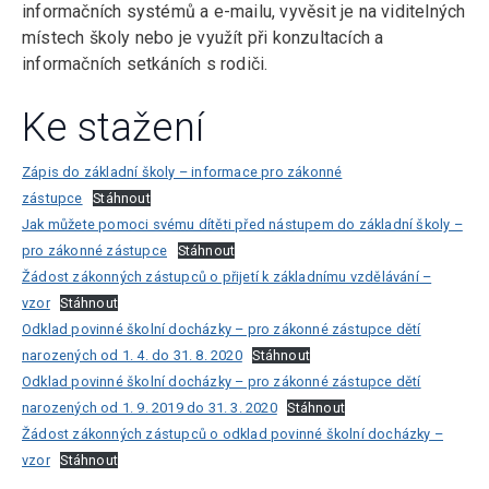
informačních systémů a e-mailu, vyvěsit je na viditelných
místech školy nebo je využít při konzultacích a
informačních setkáních s rodiči.
Ke stažení
Zápis do základní školy – informace pro zákonné
zástupce
Stáhnout
Jak můžete pomoci svému dítěti před nástupem do základní školy –
pro zákonné zástupce
Stáhnout
Žádost zákonných zástupců o přijetí k základnímu vzdělávání –
vzor
Stáhnout
Odklad povinné školní docházky – pro zákonné zástupce dětí
narozených od 1. 4. do 31. 8. 2020
Stáhnout
Odklad povinné školní docházky – pro zákonné zástupce dětí
narozených od 1. 9. 2019 do 31. 3. 2020
Stáhnout
Žádost zákonných zástupců o odklad povinné školní docházky –
vzor
Stáhnout