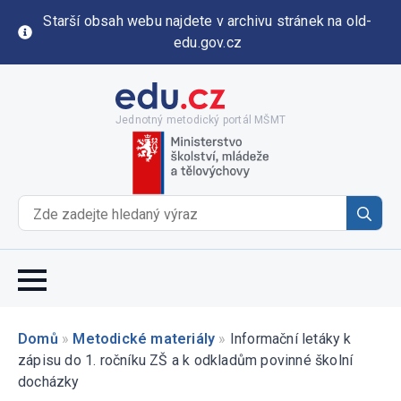
Starší obsah webu najdete v archivu stránek na old-
edu.gov.cz
Jednotný metodický portál MŠMT
Se
for
Domů
»
Metodické materiály
»
Informační letáky k
zápisu do 1. ročníku ZŠ a k odkladům povinné školní
docházky