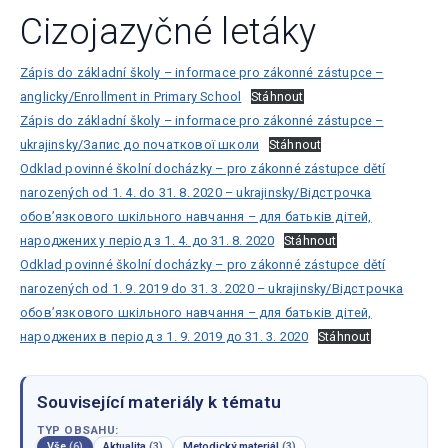
Cizojazyčné letáky
Zápis do základní školy – informace pro zákonné zástupce –
anglicky/Enrollment in Primary School
Stáhnout
Zápis do základní školy – informace pro zákonné zástupce –
ukrajinsky/Запис до початкової школи
Stáhnout
Odklad povinné školní docházky – pro zákonné zástupce dětí
narozených od 1. 4. do 31. 8. 2020 – ukrajinsky/Відстрочка
обов’язкового шкільного навчання – для батьків дітей,
народжених у період з 1. 4. до 31. 8. 2020
Stáhnout
Odklad povinné školní docházky – pro zákonné zástupce dětí
narozených od 1. 9. 2019 do 31. 3. 2020 – ukrajinsky/Відстрочка
обов’язкового шкільного навчання – для батьків дітей,
народжених в період з 1. 9. 2019 до 31. 3. 2020
Stáhnout
Související materiály k tématu
TYP OBSAHU:
Vše
(6)
Aktualita
(3)
Metodický materiál
(3)