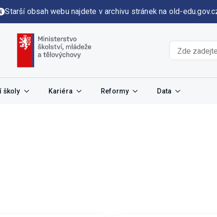
Starší obsah webu najdete v archivu stránek na old-edu.gov.c
 školy
Kariéra
Reformy
Data