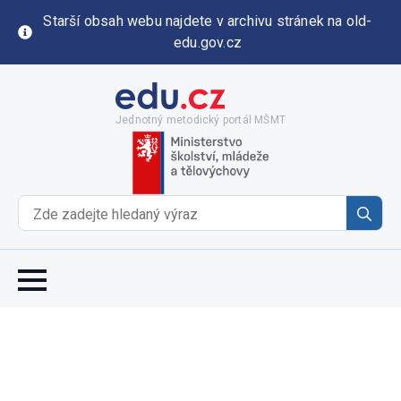
Starší obsah webu najdete v archivu stránek na old-
edu.gov.cz
Jednotný metodický portál MŠMT
Se
for