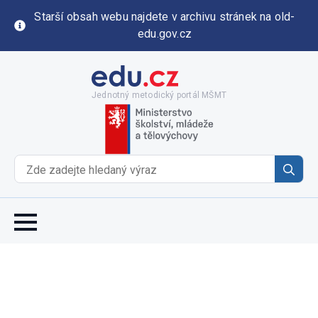
Starší obsah webu najdete v archivu stránek na old-
edu.gov.cz
Jednotný metodický portál MŠMT
Se
for