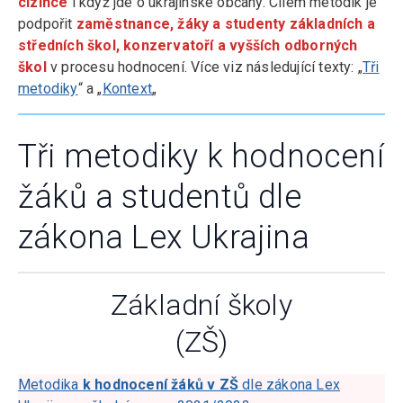
cizince
i když jde o ukrajinské občany. Cílem metodik je
podpořit
zaměstnance, žáky a studenty základních a
středních škol, konzervatoří a vyšších odborných
škol
v procesu hodnocení. Více viz následující texty: „
Tři
metodiky
“ a „
Kontext
„
Tři metodiky k hodnocení
žáků a studentů dle
zákona Lex Ukrajina
Základní školy
(ZŠ)
Metodika
k hodnocení žáků v ZŠ
dle zákona Lex