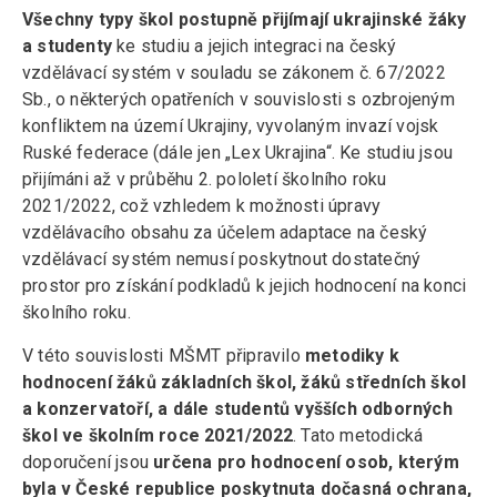
Všechny typy škol postupně přijímají ukrajinské žáky
a studenty
ke studiu a jejich integraci na český
vzdělávací systém v souladu se zákonem č. 67/2022
Sb., o některých opatřeních v souvislosti s ozbrojeným
konfliktem na území Ukrajiny, vyvolaným invazí vojsk
Ruské federace (dále jen „Lex Ukrajina“. Ke studiu jsou
přijímáni až v průběhu 2. pololetí školního roku
2021/2022, což vzhledem k možnosti úpravy
vzdělávacího obsahu za účelem adaptace na český
vzdělávací systém nemusí poskytnout dostatečný
prostor pro získání podkladů k jejich hodnocení na konci
školního roku.
V této souvislosti MŠMT připravilo
metodiky k
hodnocení žáků základních škol, žáků středních škol
a konzervatoří, a dále studentů vyšších odborných
škol ve školním roce 2021/2022
. Tato metodická
doporučení jsou
určena pro hodnocení osob, kterým
byla v České republice poskytnuta dočasná ochrana,