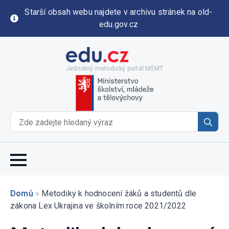
Starší obsah webu najdete v archivu stránek na old-
edu.gov.cz
Jednotný metodický portál MŠMT
Se
for
Domů
»
Metodiky k hodnocení žáků a studentů dle
zákona Lex Ukrajina ve školním roce 2021/2022