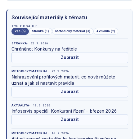
Související materiály k tématu
TYP OBSAHU:
Vše
(6)
Stránka
(1)
Metodický materiál
(3)
Aktualita
(2)
STRÁNKA
23. 7. 2026
Chráněno: Konkursy na ředitele
Zobrazit
METODICKÝ MATERIÁL
27. 3. 2026
Nahrazování profilových maturit: co nově můžete
uznat a jak si nastavit pravidla
Zobrazit
AKTUALITA
19. 3. 2026
Infoservis speciál: Konkursní řízení – březen 2026
Zobrazit
METODICKÝ MATERIÁL
16. 2. 2026
Aktualizovaná metodika ke konkursním řízením na