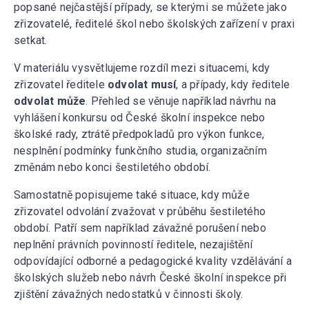
popsané nejčastější případy, se kterými se můžete jako
zřizovatelé, ředitelé škol nebo školských zařízení v praxi
setkat.
V materiálu vysvětlujeme rozdíl mezi situacemi, kdy
zřizovatel ředitele
odvolat musí
, a případy, kdy ředitele
odvolat může
. Přehled se věnuje například návrhu na
vyhlášení konkursu od České školní inspekce nebo
školské rady, ztrátě předpokladů pro výkon funkce,
nesplnění podmínky funkčního studia, organizačním
změnám nebo konci šestiletého období.
Samostatně popisujeme také situace, kdy může
zřizovatel odvolání zvažovat v průběhu šestiletého
období. Patří sem například závažné porušení nebo
neplnění právních povinností ředitele, nezajištění
odpovídající odborné a pedagogické kvality vzdělávání a
školských služeb nebo návrh České školní inspekce při
zjištění závažných nedostatků v činnosti školy.