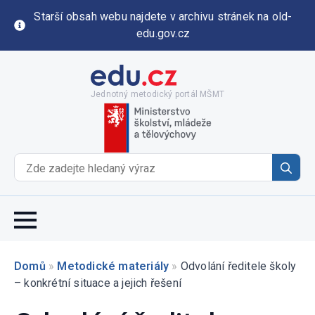
Starší obsah webu najdete v archivu stránek na old-
edu.gov.cz
Jednotný metodický portál MŠMT
Se
for
Domů
»
Metodické materiály
»
Odvolání ředitele školy
– konkrétní situace a jejich řešení