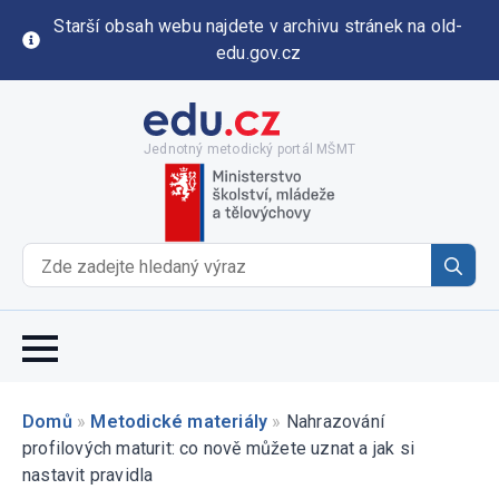
Starší obsah webu najdete v archivu stránek na old-
edu.gov.cz
Jednotný metodický portál MŠMT
Se
for
Domů
»
Metodické materiály
»
Nahrazování
profilových maturit: co nově můžete uznat a jak si
nastavit pravidla