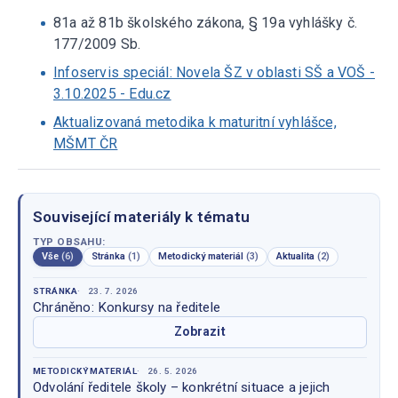
81a až 81b školského zákona, § 19a vyhlášky č.
177/2009 Sb.
Infoservis speciál: Novela ŠZ v oblasti SŠ a VOŠ -
3.10.2025 - Edu.cz
Aktualizovaná metodika k maturitní vyhlášce,
MŠMT ČR
Související materiály k tématu
TYP OBSAHU:
Vše
(6)
Stránka
(1)
Metodický materiál
(3)
Aktualita
(2)
STRÁNKA
23. 7. 2026
Chráněno: Konkursy na ředitele
Zobrazit
METODICKÝ MATERIÁL
26. 5. 2026
Odvolání ředitele školy – konkrétní situace a jejich