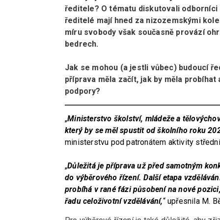
ředitele? O tématu diskutovali odborníci 
ředitelé mají hned za nizozemskými kole
míru svobody však současně provází ohr
bedrech.
Jak se mohou (a jestli vůbec) budoucí řed
příprava měla začít, jak by měla probíhat
podpory?
„
Ministerstvo školství, mládeže a tělovýchov
který by se měl spustit od školního roku 2
ministerstvu pod patronátem aktivity středn
„
Důležitá je příprava už před samotným konk
do výběrového řízení. Další etapa vzdělávání
probíhá v rané fázi působení na nové pozici
řadu celoživotní vzdělávání,
“ upřesnila M. 