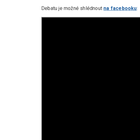
Debatu je možné shlédnout
na facebooku
: