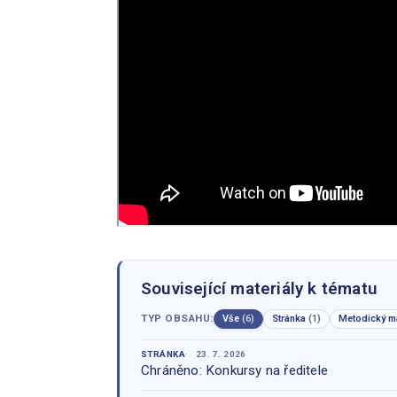
Související materiály k tématu
TYP OBSAHU:
Vše
(6)
Stránka
(1)
Metodický ma
STRÁNKA
23. 7. 2026
Chráněno: Konkursy na ředitele