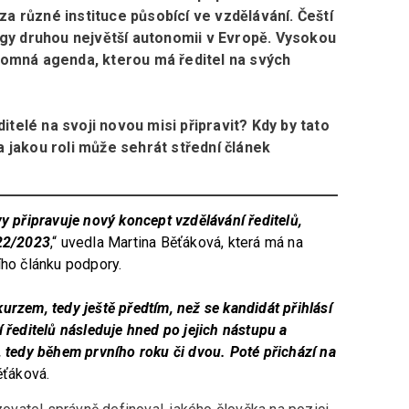
za různé instituce působící ve vzdělávání. Čeští
gy druhou největší autonomii v Evropě. Vysokou
omná agenda, kterou má ředitel na svých
itelé na svoji novou misi připravit? Kdy by tato
 a jakou roli může sehrát střední článek
y připravuje nový koncept vzdělávání ředitelů,
022/2023
,“ uvedla Martina Běťáková, která má na
ího článku podpory.
urzem, tedy ještě předtím, než se kandidát přihlásí
 ředitelů následuje hned po jejich nástupu a
, tedy během prvního roku či dvou. Poté přichází na
Běťáková.