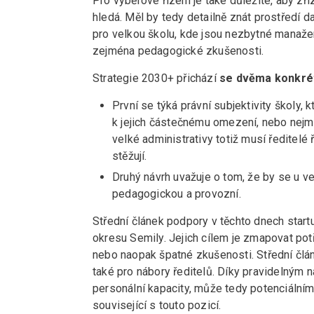
Pro výběrové řízení je také důležité, aby zř
hledá. Měl by tedy detailně znát prostředí 
pro velkou školu, kde jsou nezbytné manaže
zejména pedagogické zkušenosti.
Strategie 2030+ přichází
se dvěma konkrétn
První se týká právní subjektivity školy, 
k jejich částečnému omezení, nebo nejme
velké administrativy totiž musí ředitelé 
stěžují.
Druhý návrh uvažuje o tom, že by se u vel
pedagogickou a provozní.
Střední článek podpory v těchto dnech startu
okresu Semily. Jejich cílem je zmapovat potře
nebo naopak špatné zkušenosti. Střední čl
také pro nábory ředitelů. Díky pravidelným n
personální kapacity, může tedy potenciální
související s touto pozicí.