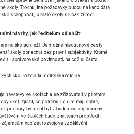
izovatel správně definoval, jakého člověka na pozici
dané školy. Trochu jiné požadavky budou na kandidáta
rské schopnosti, u malé školy se pak zúročí
ími návrhy, jak ředitelům odlehčit
:
která na školách leží. Je možné hledat nové cesty
nší školy ponechat bez právní subjektivity. Kromě
řešit i správcovské povinnosti, na což si často
kých škol rozdělila ředitelská role na
je návštěvy ve školách a se zřizovateli v pilotním
by škol, zjistit, co potřebují, s čím mají dobré,
ánek podpory by mohl být v budoucnu nápomocný
ávštěvám ve školách bude znát jejich prostředí i
m zájemcům nabízet rozvojové vzdělávání