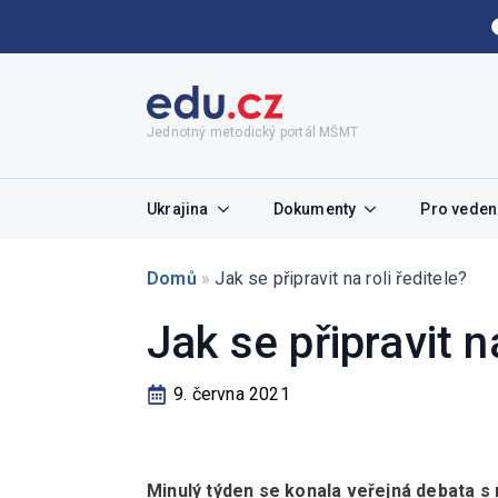
Jednotný metodický portál MŠMT
Ukrajina
Dokumenty
Pro vedení
Domů
»
Jak se připravit na roli ředitele?
Jak se připravit na
9. června 2021
Minulý týden se konala veřejná debata s 