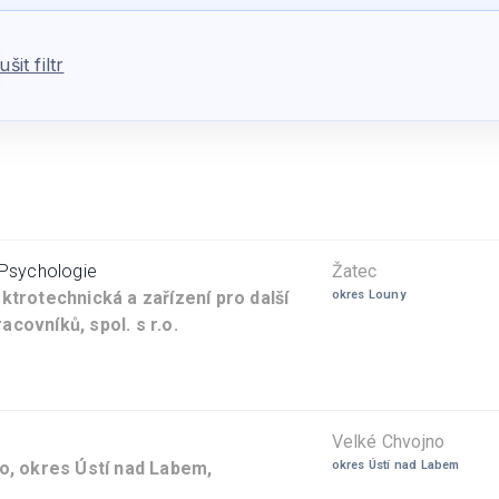
ušit filtr
 Psychologie
Žatec
ktrotechnická a zařízení pro další
okres Louny
covníků, spol. s r.o.
Velké Chvojno
no, okres Ústí nad Labem,
okres Ústí nad Labem