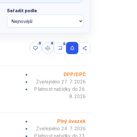
Seřadit podle
0
0
0
Uložené nabídky
Porovnat nabídky
Moje hledání
Upozornit na nové
Sdílet výběr
DPP/DPČ
Zveřejněno 27. 7. 2026
Platnost nabídky do
26.
8. 2026
Plný úvazek
Zveřejněno 24. 7. 2026
Platnost nabídky do
23.