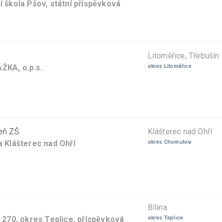
í škola Pšov, státní příspěvková
Litoměřice, Třebušín
ŽKA, o.p.s.
okres Litoměřice
eň ZŠ
Klášterec nad Ohří
a Klášterec nad Ohří
okres Chomutov
Bílina
á 270, okres Teplice, příspěvková
okres Teplice