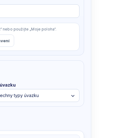
c“ nebo použijte „Moje poloha“.
avení
 úvazku
echny typy úvazku