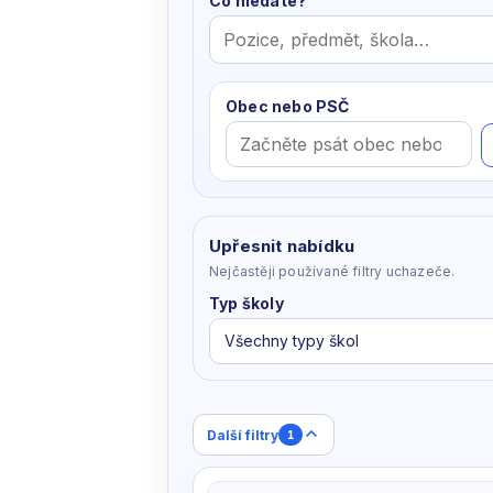
Co hledáte?
Obec nebo PSČ
Dojezdová
oblast
podle
vzdálenosti
Upřesnit nabídku
Nejčastěji používané filtry uchazeče.
Typ školy
Všechny typy škol
Další filtry
1