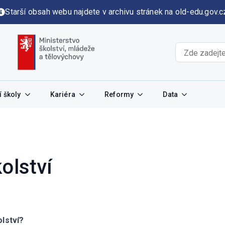
Starší obsah webu najdete v archivu stránek na old-edu.gov.c
 školy
Kariéra
Reformy
Data
olství
lství?