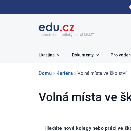
Jednotný metodický portál MŠMT
Ukrajina
Dokumenty
Pro vedení
Domů
»
Kariéra
»
Volná místa ve školství
Volná místa ve šk
Hledáte nové kolegy nebo práci ve ško