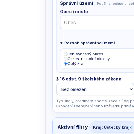
Správní území
Použijte, pokud chcet
Obec / místo
Rozsah správního území
Jen vybraný okres
Správní
Okres + okolní okresy
území
Celý kraj
§ 16 odst. 9 školského zákona
Typ školy, předměty, specializace a údaj p
ukončení zveřejnění nebo uzávěrku přihláš
Aktivní filtry
Kraj: Ústecký kraj
×