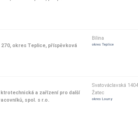
Bílina
á 270, okres Teplice, příspěvková
okres Teplice
Svatováclavská 140
ktrotechnická a zařízení pro další
Žatec
covníků, spol. s r.o.
okres Louny