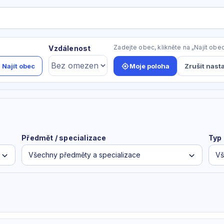
Zadejte obec, klikněte na „Najít obe
Vzdálenost
Najít obec
Moje poloha
Zrušit nast
Předmět / specializace
Typ
Všechny předměty a specializace
Vš