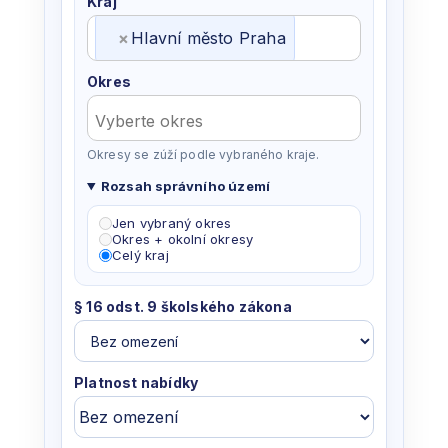
Kraj
×
Hlavní město Praha
Okres
Okresy se zúží podle vybraného kraje.
Rozsah správního území
Jen vybraný okres
Správní
Okres + okolní okresy
území
Celý kraj
§ 16 odst. 9 školského zákona
Platnost nabídky