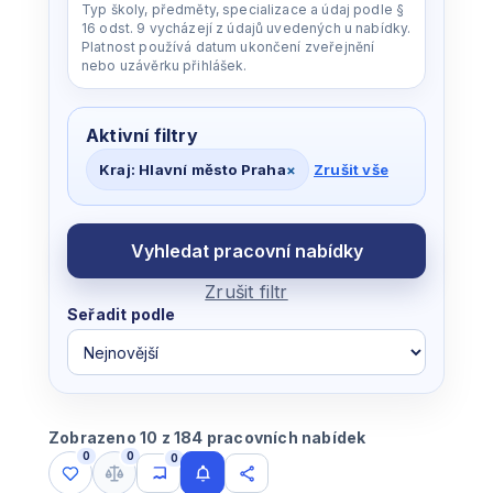
Typ školy, předměty, specializace a údaj podle §
16 odst. 9 vycházejí z údajů uvedených u nabídky.
Platnost používá datum ukončení zveřejnění
nebo uzávěrku přihlášek.
Aktivní filtry
Kraj: Hlavní město Praha
×
Zrušit vše
Vyhledat pracovní nabídky
Zrušit filtr
Seřadit podle
Zobrazeno 10 z 184 pracovních nabídek
0
0
0
Uložené nabídky
Porovnat nabídky
Moje hledání
Upozornit na nové
Sdílet výběr