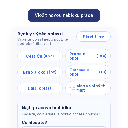
Vložit novou nabídku práce
Rychlý výběr oblasti
Skrýt filtry
Vyberte oblast nebo použijte
podrobné filtrování.
Praha a
Celá ČR
(467)
(184)
okolí
Ostrava a
Brno a okolí
(65)
(10)
okolí
Mapa volných
Další oblasti
míst
Najít pracovní nabídku
Zadejte, co hledáte, a odkud chcete dojíždět.
Co hledáte?