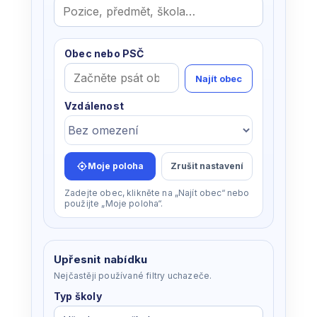
Obec nebo PSČ
Dojezdová
oblast
Najít obec
podle
Vzdálenost
vzdálenosti
Moje poloha
Zrušit nastavení
Zadejte obec, klikněte na „Najít obec“ nebo
použijte „Moje poloha“.
Upřesnit nabídku
Nejčastěji používané filtry uchazeče.
Typ školy