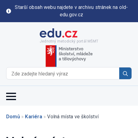
Starší obsah webu najdete v archivu stránek na old-
edu.gov.cz
Jednotný metodický portál MŠMT
Se
for
Domů
»
Kariéra
»
Volná místa ve školství