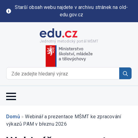
Starší obsah webu najdete v archivu stránek na old-
edu.gov.cz
Jednotný metodický portál MŠMT
Se
for
Domů
»
Webinář a prezentace MŠMT ke zpracování
výkazů PAM v březnu 2026