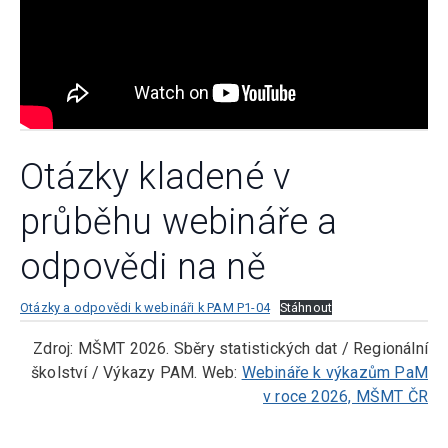
Otázky kladené v
průběhu webináře a
odpovědi na ně
Otázky a odpovědi k webináři k PAM P1-04
Stáhnout
Zdroj: MŠMT 2026. Sběry statistických dat / Regionální
školství / Výkazy PAM. Web:
Webináře k výkazům PaM
v roce 2026, MŠMT ČR