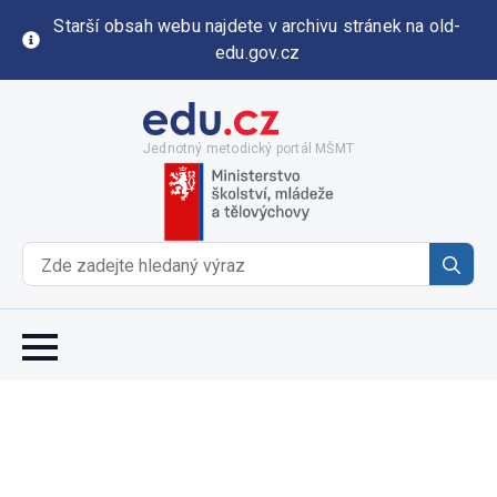
Starší obsah webu najdete v archivu stránek na old-
edu.gov.cz
Jednotný metodický portál MŠMT
Se
for