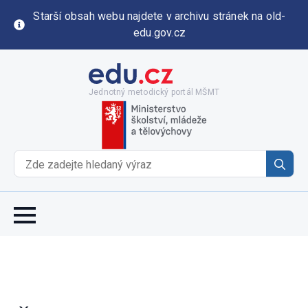
Starší obsah webu najdete v archivu stránek na old-
edu.gov.cz
Jednotný metodický portál MŠMT
Se
for