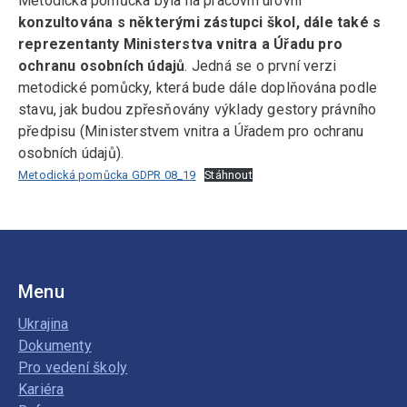
Metodická pomůcka byla na pracovní úrovni
konzultována s některými zástupci škol, dále také s
reprezentanty Ministerstva vnitra a Úřadu pro
ochranu osobních údajů
. Jedná se o první verzi
metodické pomůcky, která bude dále doplňována podle
stavu, jak budou zpřesňovány výklady gestory právního
předpisu (Ministerstvem vnitra a Úřadem pro ochranu
osobních údajů).
Metodická pomůcka GDPR 08_19
Stáhnout
Menu
Ukrajina
Dokumenty
Pro vedení školy
Kariéra