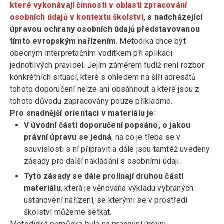
které vykonávají činnosti v oblasti zpracování
osobních údajů v kontextu školství
, s nadcházející
úpravou ochrany osobních údajů představovanou
tímto evropským nařízením
. Metodika chce být
obecným interpretačním vodítkem při aplikaci
jednotlivých pravidel. Jejím záměrem tudíž není rozbor
konkrétních situací, které s ohledem na šíři adresátů
tohoto doporučení nelze ani obsáhnout a které jsou z
tohoto důvodu zapracovány pouze příkladmo.
Pro snadnější orientaci v materiálu je
:
V úvodní části doporučení popsáno, o jakou
právní úpravu se jedná
, na co je třeba se v
souvislosti s ní připravit a dále jsou tamtéž uvedeny
zásady pro další nakládání s osobními údaji.
Tyto zásady se dále prolínají druhou částí
materiálu
, která je věnována výkladu vybraných
ustanovení nařízení, se kterými se v prostředí
školství můžeme setkat.