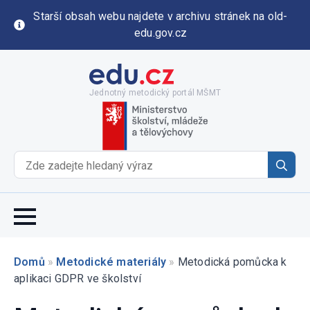
Starší obsah webu najdete v archivu stránek na old-
edu.gov.cz
Jednotný metodický portál MŠMT
Se
for
Domů
»
Metodické materiály
»
Metodická pomůcka k
aplikaci GDPR ve školství