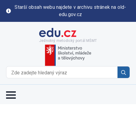
Starší obsah webu najdete v archivu stránek na old-
edu.gov.cz
Jednotný metodický portál MŠMT
Se
for