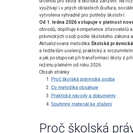
určenou pro školy a školská zařízení. Na ro
využívají i v jiných oblastech (kultura, sociá
vytvořena výhradně pro potřeby školství.
Od 1. ledna 2026 vstupuje v platnost nov
obvodů, doplňuje kompetence zřizovatelů a
právnických osob podle školského zákona a
Aktualizovaná metodika
Školská právnická 
a ředitelům ucelený, praktický a srozumitelný
a jak postupovat při transformaci školy z 
režimu platném od roku 2026.
Obsah stránky
Proč školská právnická osoba
Co metodika obsahuje
Praktické návody a dokumenty
Souhrnný materiál ke stažení
Proč školská prá