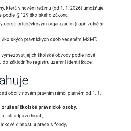
my, která v novém režimu (od 1. 1. 2026) umožňuje:
e podle § 129 školského zákona,
dy oproti příspěvkovým organizacím (např. volnější
říku školských právnických osob vedeném MŠMT,
a vymezovat jejich školské obvody podle nové
u do základního registru územní identifikace.
ahuje
sti obcí v novém právním rámci platném od 1. 1.
a zrušení školské právnické osoby
,
 jejich odpovědností,
plňkové činnosti a práce s fondy,