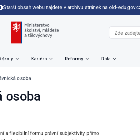
Starší obsah webu najdete v archivu stránek na old-edu.gov.c
 školy
Kariéra
Reformy
Data
ávnická osoba
á osoba
 a flexibilní formu právní subjektivity přímo