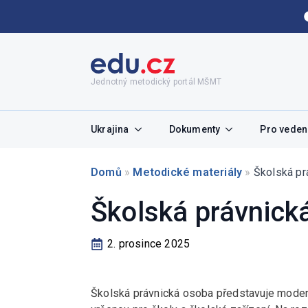
Jednotný metodický portál MŠMT
Ukrajina
Dokumenty
Pro vedení
Domů
»
Metodické materiály
»
Školská pr
Školská právnick
2. prosince 2025
Školská právnická osoba představuje moderní