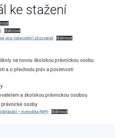
l ke stažení
hnout
)
Stáhnout
é více (obecními) zřizovateli
Stáhnout
 školy na novou školskou právnickou osobu
ti a o přechodu práv a povinností
by
ovatelem a školskou právnickou osobou
é právnické osoby
vzdělávání – metodika (NPI)
Stáhnout