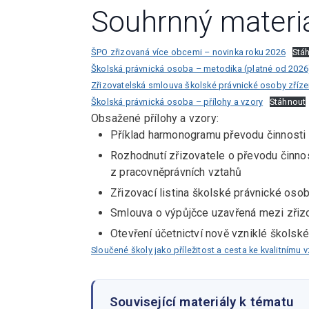
Souhrnný materiá
ŠPO zřizovaná více obcemi – novinka roku 2026
Stá
Školská právnická osoba – metodika (platné od 2026
Zřizovatelská smlouva školské právnické osoby zřízen
Školská právnická osoba – přílohy a vzory
Stáhnout
Obsažené přílohy a vzory:
Příklad harmonogramu převodu činnosti
Rozhodnutí zřizovatele o převodu činnos
z pracovněprávních vztahů
Zřizovací listina školské právnické oso
Smlouva o výpůjčce uzavřená mezi zřiz
Otevření účetnictví nově vzniklé školsk
Sloučené školy jako příležitost a cesta ke kvalitnímu 
Související materiály k tématu