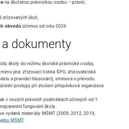
ce
na školskou právnickou osobu – právní,
 zřizovaných škol,
ch obvodů
účinnou od roku 2026.
y a dokumenty
odu školy do režimu školské právnické osoby,
, mimo jiné: zřizovací listina ŠPO, zřizovatelská
delu a pravidel hlasování), smlouva o převodu
, účetní postupy při zrušení příspěvkové organizace
jak v nových právních podmínkách účinných od 1.
ansparentní fungování školy.
íve vydané materiály MŠMT (2009, 2012, 2019,
a webu MŠMT
.