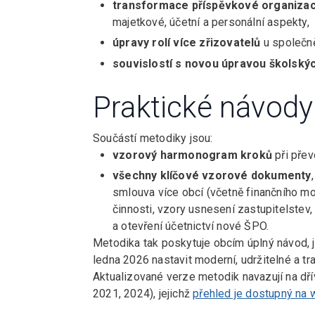
transformace příspěvkové organiza
majetkové, účetní a personální aspekty,
úpravy rolí více zřizovatelů
u společně
souvislostí s novou úpravou školský
Praktické návod
Součástí metodiky jsou:
vzorový harmonogram kroků
při přev
všechny klíčové vzorové dokumenty
smlouva více obcí (včetně finančního mo
činnosti, vzory usnesení zastupitelstev
a otevření účetnictví nové ŠPO.
Metodika tak poskytuje obcím úplný návod, 
ledna 2026 nastavit moderní, udržitelné a tr
Aktualizované verze metodik navazují na dř
2021, 2024), jejichž
přehled je dostupný n