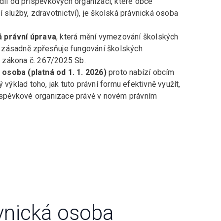
zdíl od příspěvkových organizací, které obce
lní služby, zdravotnictví), je školská právnická osoba
á právní úprava
, která mění vymezování školských
 zásadně zpřesňuje fungování školských
 zákona č. 267/2025 Sb.
osoba (platná od 1. 1. 2026)
proto nabízí obcím
 výklad toho, jak tuto právní formu efektivně využít,
příspěvkové organizace právě v novém právním
vnická osoba