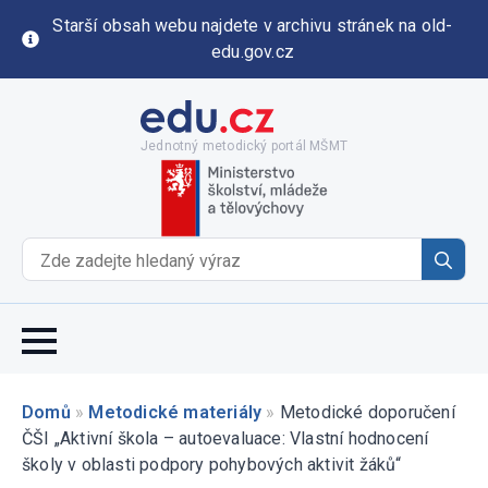
Starší obsah webu najdete v archivu stránek na old-
edu.gov.cz
Jednotný metodický portál MŠMT
Se
for
Domů
»
Metodické materiály
»
Metodické doporučení
ČŠI „Aktivní škola – autoevaluace: Vlastní hodnocení
školy v oblasti podpory pohybových aktivit žáků“