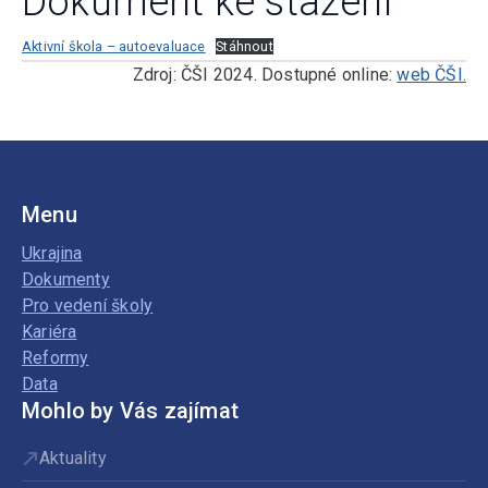
Dokument ke stažení
Aktivní škola – autoevaluace
Stáhnout
Zdroj: ČŠI 2024. Dostupné online:
web ČŠI.
Menu
Ukrajina
Dokumenty
Pro vedení školy
Kariéra
Reformy
Data
Mohlo by Vás zajímat
Aktuality