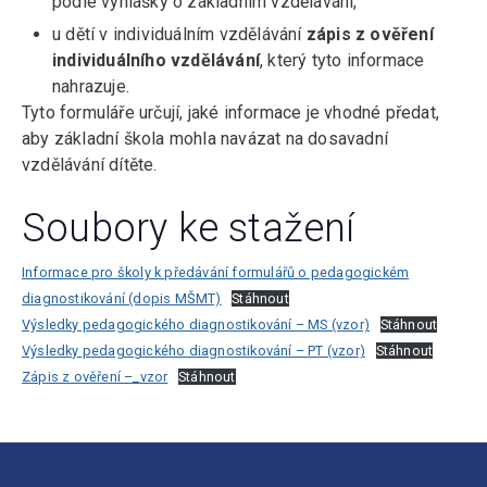
podle vyhlášky o základním vzdělávání,
u dětí v individuálním vzdělávání
zápis z ověření
individuálního vzdělávání
, který tyto informace
nahrazuje.
Tyto formuláře určují, jaké informace je vhodné předat,
aby základní škola mohla navázat na dosavadní
vzdělávání dítěte.
Soubory ke stažení
Informace pro školy k předávání formulářů o pedagogickém
diagnostikování (dopis MŠMT)
Stáhnout
Výsledky pedagogického diagnostikování – MS (vzor)
Stáhnout
Výsledky pedagogického diagnostikování – PT (vzor)
Stáhnout
Zápis z ověření –_vzor
Stáhnout