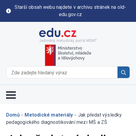
Starší obsah webu najdete v archivu stránek na old-
edu.gov.cz
Jednotný metodický portál MŠMT
Se
for
Domů
»
Metodické materiály
»
Jak předat výsledky
pedagogického diagnostikování mezi MŠ a ZŠ