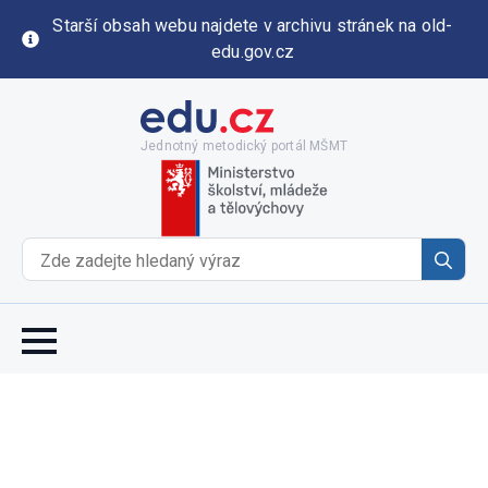
Starší obsah webu najdete v archivu stránek na old-
edu.gov.cz
Jednotný metodický portál MŠMT
Se
for