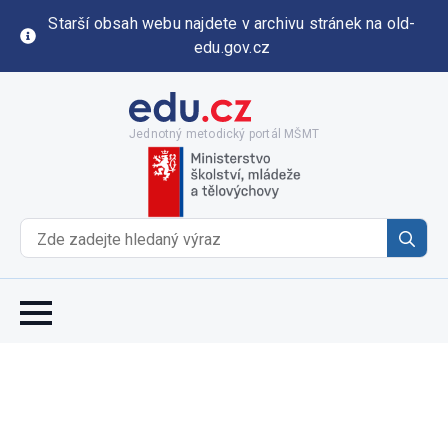
Starší obsah webu najdete v archivu stránek na old-
edu.gov.cz
Jednotný metodický portál MŠMT
Se
for