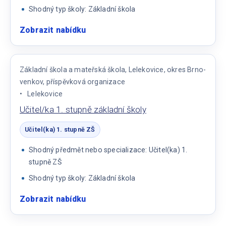
Shodný typ školy: Základní škola
Zobrazit nabídku
:
Učitel
/
učitelka
Základní škola a mateřská škola, Lelekovice, okres Brno-
1.
venkov, příspěvková organizace
stupně
Lelekovice
Učitel/ka 1. stupně základní školy
Učitel(ka) 1. stupně ZŠ
Shodný předmět nebo specializace: Učitel(ka) 1.
stupně ZŠ
Shodný typ školy: Základní škola
Zobrazit nabídku
:
Učitel/ka
1.