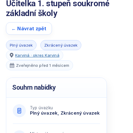
Učitelka 1. stupeň soukromé
základní školy
← Návrat zpět
Plný úvazek
Zkrácený úvazek
Karviná · okres Karviná
Zveřejněno před 1 měsícem
Souhrn nabídky
Typ úvazku
Plný úvazek, Zkrácený úvazek