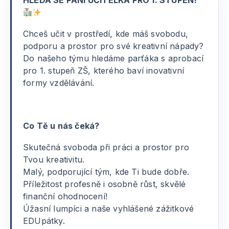
HLEDÁ SE PANÍ UČITELKA PRO 1. STUPEŇ!
Chceš učit v prostředí, kde máš svobodu,
podporu a prostor pro své kreativní nápady?
Do našeho týmu hledáme parťáka s aprobací
pro 1. stupeň ZŠ, kterého baví inovativní
formy vzdělávání.
Co Tě u nás čeká?
Skutečná svoboda při práci a prostor pro
Tvou kreativitu.
Malý, podporující tým, kde Ti bude dobře.
Příležitost profesně i osobně růst, skvělé
finanční ohodnocení!
Úžasní lumpíci a naše vyhlášené zážitkové
EDUpátky.