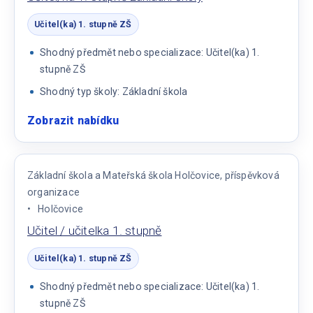
Učitel(ka) 1. stupně ZŠ
Shodný předmět nebo specializace: Učitel(ka) 1.
stupně ZŠ
Shodný typ školy: Základní škola
Zobrazit nabídku
:
Učitel/ka
1.
stupně
Základní škola a Mateřská škola Holčovice, příspěvková
základní
organizace
školy
Holčovice
Učitel / učitelka 1. stupně
Učitel(ka) 1. stupně ZŠ
Shodný předmět nebo specializace: Učitel(ka) 1.
stupně ZŠ