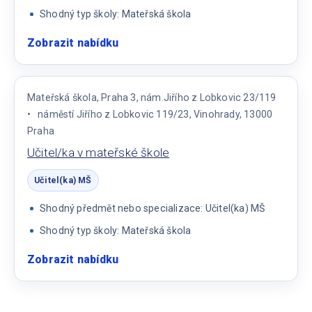
Shodný typ školy: Mateřská škola
Zobrazit nabídku
:
Učitel/Učitelka
MŠ
Mateřská škola, Praha 3, nám.Jiřího z Lobkovic 23/119
náměstí Jiřího z Lobkovic 119/23, Vinohrady, 13000
Praha
Učitel/ka v mateřské škole
Učitel(ka) MŠ
Shodný předmět nebo specializace: Učitel(ka) MŠ
Shodný typ školy: Mateřská škola
Zobrazit nabídku
:
Učitel/ka
v
mateřské