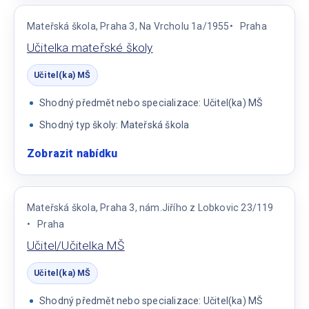
MŠ
aprobovaná/ný
Mateřská škola, Praha 3, Na Vrcholu 1a/1955
Praha
Učitelka mateřské školy
Učitel(ka) MŠ
Shodný předmět nebo specializace: Učitel(ka) MŠ
Shodný typ školy: Mateřská škola
Zobrazit nabídku
:
Učitelka
mateřské
školy
Mateřská škola, Praha 3, nám.Jiřího z Lobkovic 23/119
Praha
Učitel/Učitelka MŠ
Učitel(ka) MŠ
Shodný předmět nebo specializace: Učitel(ka) MŠ