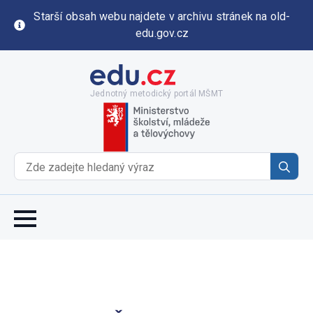
Starší obsah webu najdete v archivu stránek na old-
edu.gov.cz
Jednotný metodický portál MŠMT
Se
for