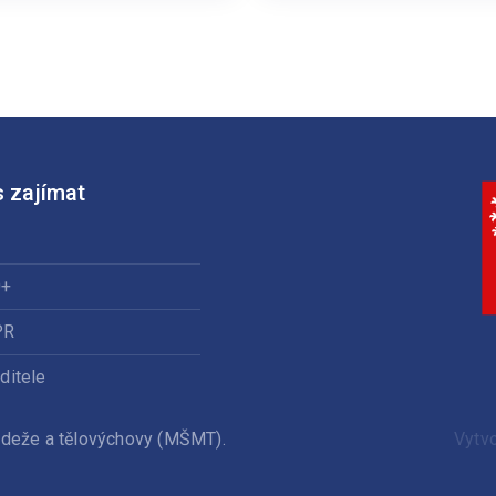
v
mateřsk
škole
 zajímat
0+
PR
ditele
ládeže a tělovýchovy (MŠMT).
Vytv