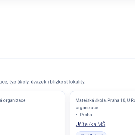
e, typ školy, úvazek i blízkost lokality.
vá organizace
Mateřská škola, Praha 10, U 
organizace
Praha
Učitel/ka MŠ