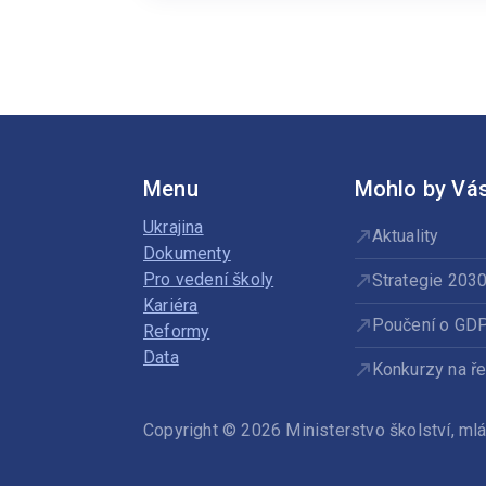
MŠ
Menu
Mohlo by Vás
Ukrajina
Aktuality
Dokumenty
Pro vedení školy
Strategie 203
Kariéra
Poučení o GD
Reformy
Data
Konkurzy na ře
Copyright © 2026 Ministerstvo školství, m