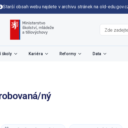
Starší obsah webu najdete v archivu stránek na old-edu.gov.c
 školy
Kariéra
Reformy
Data
probovaná/ný