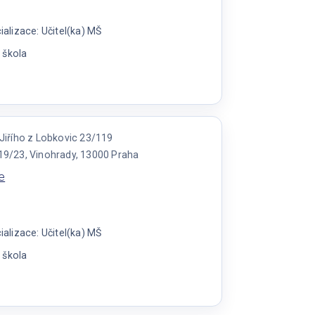
lizace: Učitel(ka) MŠ
 škola
a
Jiřího z Lobkovic 23/119
119/23, Vinohrady, 13000 Praha
e
lizace: Učitel(ka) MŠ
 škola
a