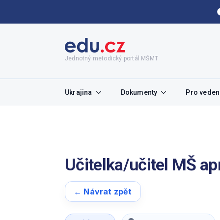
Jednotný metodický portál MŠMT
Ukrajina
Dokumenty
Pro vedení
Učitelka/učitel MŠ a
← Návrat zpět