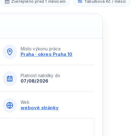
Zveřejněno před 1 měsícem
Tabulková Kč / měsíc
Místo výkonu práce
Praha · okres Praha 10
Platnost nabídky do
07/08/2026
Web
webové stránky