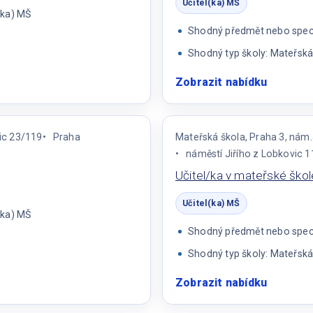
Učitel(ka) MŠ
(ka) MŠ
Shodný předmět nebo specia
Shodný typ školy: Mateřská
Zobrazit nabídku
:
Učitel/k
MŠ
ic 23/119
Praha
Mateřská škola, Praha 3, nám.
náměstí Jiřího z Lobkovic 
Učitel/ka v mateřské škol
Učitel(ka) MŠ
(ka) MŠ
Shodný předmět nebo specia
Shodný typ školy: Mateřská
Zobrazit nabídku
:
Učitel/k