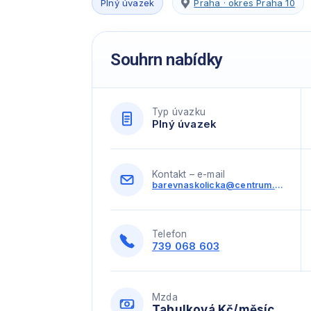
Plný úvazek
Praha · okres Praha 10
Souhrn nabídky
Typ úvazku
Plný úvazek
Kontakt – e-mail
barevnaskolicka@centrum.cz
Telefon
739 068 603
Mzda
Tabulková Kč/měsíc