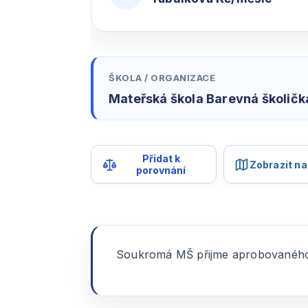
ŠKOLA / ORGANIZACE
Mateřská škola Barevná školička
Přidat k
Zobrazit n
porovnání
Soukromá MŠ přijme aprobovaného 