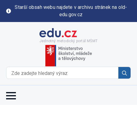
Starší obsah webu najdete v archivu stránek na old-
edu.gov.cz
Jednotný metodický portál MŠMT
Se
for