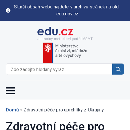
Starší obsah webu najdete v archivu stránek na old-
edu.gov.cz
Jednotný metodický portál MŠMT
Se
for
Domů
»
Zdravotní péče pro uprchlíky z Ukrajiny
Zdravotní péče pro