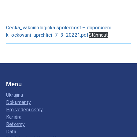
Ceska_vakcinologicka spolecnost – doporuceni
k_ockovani_uprchlici_7_3_20221.pdf
Stáhnout
Menu
Ukrajina
Dokumenty
Pro vedení školy
Kariéra
Reformy
Data