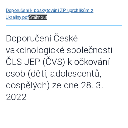
Doporučení k poskytování ZP uprchlíkům z
Ukrajiny.pdf
Stáhnout
Doporučení České
vakcinologické společnosti
ČLS JEP (ČVS) k očkování
osob (dětí, adolescentů,
dospělých) ze dne 28. 3.
2022