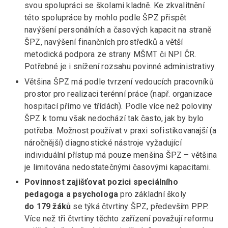
svou spolupráci se školami kladně. Ke zkvalitnění
této spolupráce by mohlo podle ŠPZ přispět
navýšení personálních a časových kapacit na straně
ŠPZ, navýšení finančních prostředků a větší
metodická podpora ze strany MŠMT či NPI ČR.
Potřebné je i snížení rozsahu povinné administrativy.
Většina ŠPZ má podle tvrzení vedoucích pracovníků
prostor pro realizaci terénní práce (např. organizace
hospitací přímo ve třídách). Podle více než poloviny
ŠPZ k tomu však nedochází tak často, jak by bylo
potřeba. Možnost používat v praxi sofistikovanajší (a
náročnější) diagnostické nástroje vyžadující
individuální přístup má pouze menšina ŠPZ – většina
je limitována nedostatečnými časovými kapacitami.
Povinnost zajišťovat pozici speciálního
pedagoga a psychologa
pro základní školy
do 179 žáků
se týká čtvrtiny ŠPZ, především PPP.
Více než tři čtvrtiny těchto zařízení považují reformu