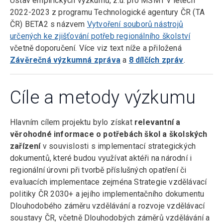
Ústav empirických výzkumů, z.ú. pro MŠMT v letech
2022-2023 z programu Technologické agentury ČR (TA
ČR) BETA2 s názvem
Vytvoření souborů nástrojů
určených ke zjišťování potřeb regionálního školství
včetně doporučení. Více viz text níže a přiložená
Závěrečná výzkumná zpráva
a
8 dílčích zpráv
.
Cíle a metody výzkumu
Hlavním cílem projektu bylo získat
relevantní a
věrohodné informace o potřebách škol a školských
zařízení
v souvislosti s implementací strategických
dokumentů, které budou využívat aktéři na národní i
regionální úrovni při tvorbě příslušných opatření či
evaluacích implementace zejména Strategie vzdělávací
politiky ČR 2030+ a jejího implementačního dokumentu
Dlouhodobého záměru vzdělávání a rozvoje vzdělávací
soustavy ČR, včetně Dlouhodobých záměrů vzdělávání a