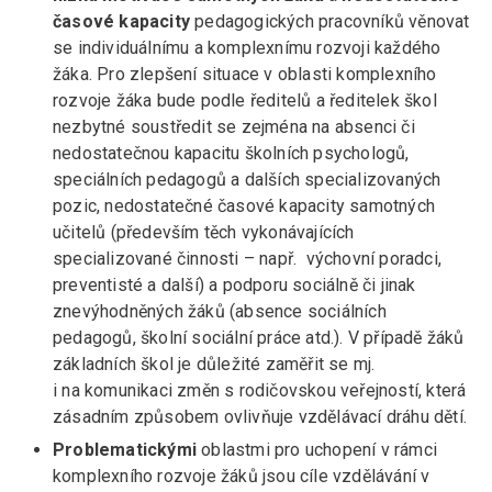
časové kapacity
pedagogických pracovníků věnovat
se individuálnímu a komplexnímu rozvoji každého
žáka. Pro zlepšení situace v oblasti komplexního
rozvoje žáka bude podle ředitelů a ředitelek škol
nezbytné soustředit se zejména na absenci či
nedostatečnou kapacitu školních psychologů,
speciálních pedagogů a dalších specializovaných
pozic, nedostatečné časové kapacity samotných
učitelů (především těch vykonávajících
specializované činnosti – např.
výchovní poradci,
preventisté a další) a podporu sociálně či jinak
znevýhodněných žáků (absence sociálních
pedagogů, školní sociální práce atd.). V případě žáků
základních škol je důležité zaměřit se mj.
i na komunikaci změn s rodičovskou veřejností, která
zásadním způsobem ovlivňuje vzdělávací dráhu dětí.
Problemati
ckými
oblastmi pro uchopení v rámci
komplexního rozvoje žáků jsou cíle vzdělávání v