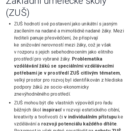
Základní umělecké školy
(ZUŠ)
ZUŠ hodnotí své postavení jako unikátní s jasným
zacílením na nadané a mimořádně nadané žáky. Mezi
řediteli panuje přesvědčení, že přispívají
ke snižování nerovností mezi žáky, což je však
v rozporu s jejich sebehodnocením jako elitního
prostředí pro vybrané žáky.
Problematika
vzdělávání žáků se speciálními vzdělávacími
potřebami je v prostředí ZUŠ citlivým tématem
,
velký prostor pro rozvoj byl identifikován z hlediska
podpory žáků ze socio-ekonomicky
znevýhodněného prostředí.
ZUŠ mohou být dle vlastních výpovědí pro řadu
běžných škol
inspirací
v rozvoji estetického cítění,
kreativity a tvořivosti či
v individuálním přístupu
ke
vzdělávání a
rozvoji potenciálu každého dítěte
.
Pozornost je však nutné soustředit na
ochotu ZUŠ