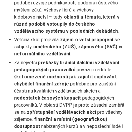
podobě rozvoje podnikavosti, podpora růstového
myšlení žáků, výchovy lídrů a výchovy
k dobrovolnictví – tedy
oblasti
a témata, která v
různé podobě vstoupily do českého
vzdělávacího systému v posledních dekádách
.
Většina škol projevila
zájem o větší propojení
se
subjekty
uměleckého (ZU
Š), zájmového (SVČ) či
neformálního vzdělávání
.
Za největší
překážky bránící dalšímu vzdělávání
pedagogických pracovníků
považují ředitelé
škol
omezené možnosti jak zajistit suplování
,
chybějící finanční zdroje
potřebné pro zajištění
účasti na kvalitních vzdělávacích akcích a
nedostatek časových kapacit
pedagogických
pracovníků. V oblasti DVPP je proto zásadní zaměřit
se na
zpřístupnění vzdělávacích akcí
pro všechny
zájemce,
finanční a místní (geografickou)
dostupnost
nabízených kurzů a v neposlední řadě i