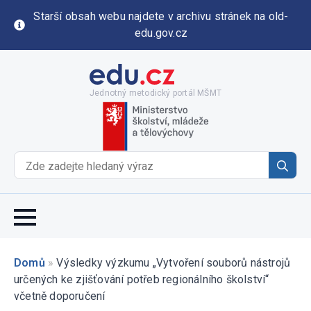
Starší obsah webu najdete v archivu stránek na old-
edu.gov.cz
Jednotný metodický portál MŠMT
Se
for
Domů
»
Výsledky výzkumu „Vytvoření souborů nástrojů
určených ke zjišťování potřeb regionálního školství“
včetně doporučení