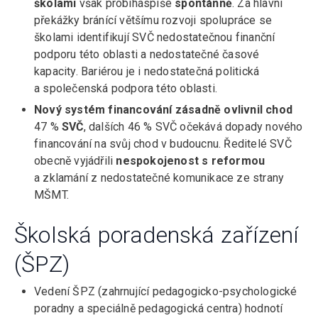
školami
však probíháspíše
spontánně
. Za hlavní
překážky bránící většímu rozvoji spolupráce se
školami identifikují SVČ nedostatečnou finanční
podporu této oblasti a nedostatečné časové
kapacity. Bariérou je i nedostatečná politická
a společenská podpora této oblasti.
Nový systém financování zásadně ovlivnil chod
47 %
SVČ
, dalších 46 % SVČ očekává dopady nového
financování na svůj chod v budoucnu. Ředitelé SVČ
obecně vyjádřili
nespokojenost s reformou
a zklamání z nedostatečné komunikace ze strany
MŠMT.
Školská poradenská zařízení
(ŠPZ)
Vedení ŠPZ (zahrnující pedagogicko-psychologické
poradny a speciálně pedagogická centra) hodnotí