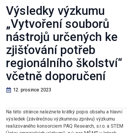
Výsledky výzkumu
„Vytvoření souborů
nástrojů určených ke
zjišťování potřeb
regionálního školství“
včetně doporučení
12. prosince 2023
Na této stránce naleznete krátký popis obsahu a hlavní
výsledek (závěrečnou výzkumnou zprávu) výzkumu
realizovaného konsorciem PAQ Research, s.r.o. a STEM