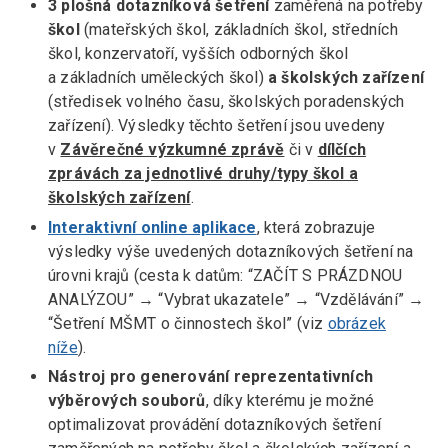
3 plošná dotazníková šetření
zaměřená na potřeby
škol
(mateřských škol, základních škol, středních
škol, konzervatoří, vyšších odborných škol
a základních uměleckých škol)
a školských zařízení
(středisek volného času, školských poradenských
zařízení). Výsledky těchto šetření jsou uvedeny
v
Závěrečné výzkumné zprávě
či v
dílčích
zprávách za jednotlivé druhy/typy škol a
školských zařízení
.
Interaktivní online aplikace
, která zobrazuje
výsledky výše uvedených dotazníkových šetření na
úrovni krajů (cesta k datům: “ZAČÍT S PRÁZDNOU
ANALÝZOU” → “Vybrat ukazatele” → “Vzdělávání” →
“Šetření MŠMT o činnostech škol” (viz
obrázek
níže
).
Nástroj pro generování reprezentativních
výběrových souborů
, díky kterému je možné
optimalizovat provádění dotazníkových šetření