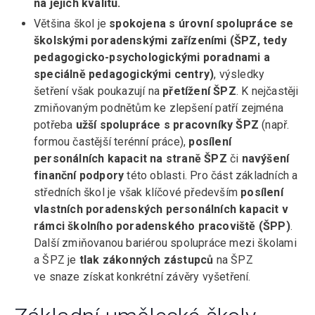
na jejich kvalitu.
Většina škol je
spokojena s úrovní spolupráce se
školskými poradenskými zařízeními (ŠPZ, tedy
pedagogicko-psychologickými poradnami a
speciálně pedagogickými centry)
, výsledky
šetření však poukazují na
přetížení ŠPZ
. K nejčastěji
zmiňovaným podnětům ke zlepšení patří zejména
potřeba
užší spolupráce s pracovníky ŠPZ
(např.
formou častější terénní práce),
posílení
personálních kapacit na straně ŠPZ
či
navýšení
finanční podpory
této oblasti. Pro část základních a
středních škol je však klíčové především
posílení
vlastních poradenských
personálních kapacit v
rámci školního poradenského pracoviště (ŠPP)
.
Další zmiňovanou bariérou spolupráce mezi školami
a ŠPZ je
tlak zákonných zástupců
na ŠPZ
ve snaze získat konkrétní závěry vyšetření.