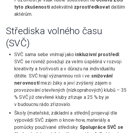
tyto zkušenosti
adekvátně
zprostředkovat
dalším
aktérům.
Střediska volného času
(SVČ)
SVČ sama sebe vnímají jako
inkluzivní prostředí
.
SVČ se rovněž považují za velmi úspěšná v rozvoji
kreativity a tvořivosti a v důrazu na individualitu
dítěte. SVČ hrají významnou roli i ve
snižování
nerovností
mezi žáky a jeví zvýšený zájem o
provozování otevřených (nízkoprahových) klubů – 35
% SVČ již otevřené kluby zřizuje a 25 % by je
v budoucnu rádo zřizovalo.
Školy (mateřské, základní a střední) projevují dle
výpovědí SVČ zájem o know-how, materiály a
pomůcky používané středisky.
Spolupráce SVČ se