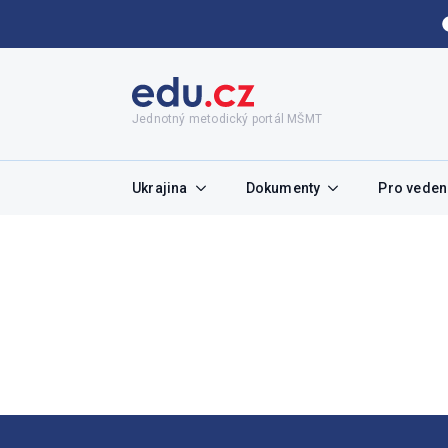
Jednotný metodický portál MŠMT
Ukrajina
Dokumenty
Pro vedení