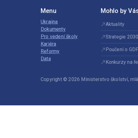
Menu
Mohlo by Vás
Ukrajina
Aktuality
Dokumenty
Pro vedení školy
Strategie 203
Kariéra
Poučení o GD
Reformy
Data
Konkurzy na ře
Copyright © 2026 Ministerstvo školství, m