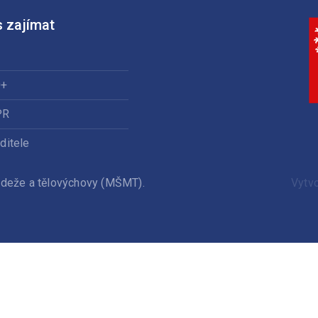
 zajímat
0+
PR
ditele
ládeže a tělovýchovy (MŠMT).
Vytv