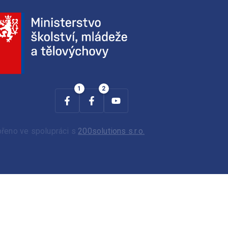
ořeno ve spolupráci s
200solutions s.r.o.