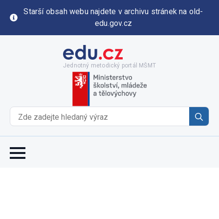
Starší obsah webu najdete v archivu stránek na old-
edu.gov.cz
Jednotný metodický portál MŠMT
Se
for