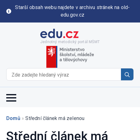
Starší obsah webu najdete v archivu stránek na old-
edu.gov.cz
Jednotný metodický portál MŠMT
Se
for
Domů
»
Střední článek má zelenou
Střední článek má