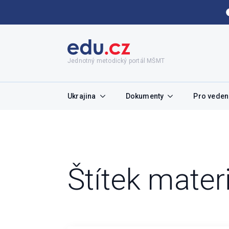
Jednotný metodický portál MŠMT
Ukrajina
Dokumenty
Pro vedení
Štítek mater