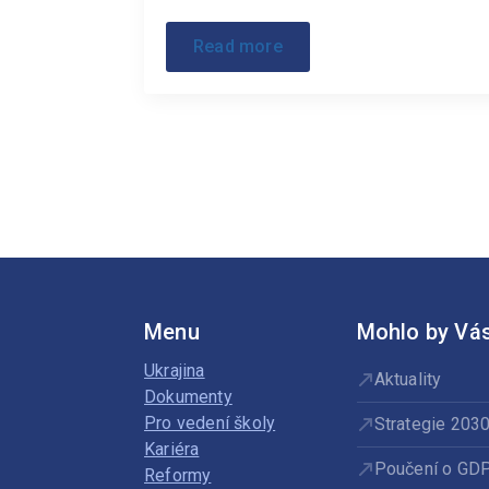
Read more
Menu
Mohlo by Vás
Ukrajina
Aktuality
Dokumenty
Pro vedení školy
Strategie 203
Kariéra
Poučení o GD
Reformy