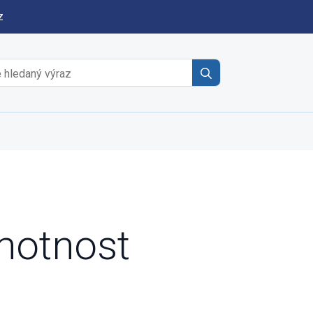
z
Search
for:
motnost