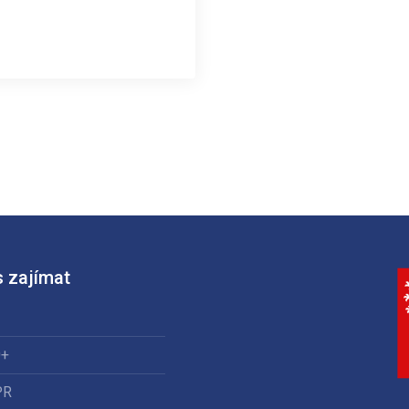
 zajímat
0+
PR