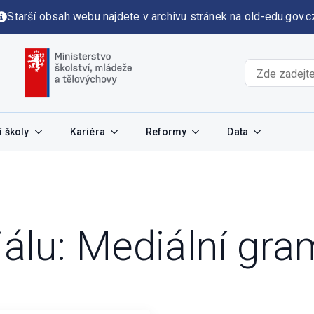
Starší obsah webu najdete v archivu stránek na old-edu.gov.c
 školy
Kariéra
Reformy
Data
iálu:
Mediální gra